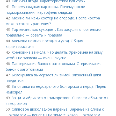
40.
Как киви ягода. Характеристика культуры
41.
Почему сладкая картошка. Почему после
подмораживания картофель сладкий
42.
Можно ли жечь костер на огороде. После костра
можно сажать растения?
43.
Гортензия, как сухоцвет. Как засушить гортензию
правильно — советы и правила
44.
Анемона нежная посадка и уход. Общая
характеристика
45.
Хреновина закисла, что делать. Хреновина на зиму,
чтобы не закисла — очень вкусно
46.
Пастеризация банок с заготовками. Стерилизация
банок с заготовками
47.
Белокрылка вымерзает ли зимой. Жизненный цикл
вредителя
48.
Заготовки из недозрелого болгарского перца. Перец
недозрел
49.
Защита абрикоса от заморозков. Спасаем абрикос от
заморозков
50.
Сливовое шоколадное варенье. Варенье из сливы с
шоколадом — рецепты на зиму (с, какао, шоколадом,