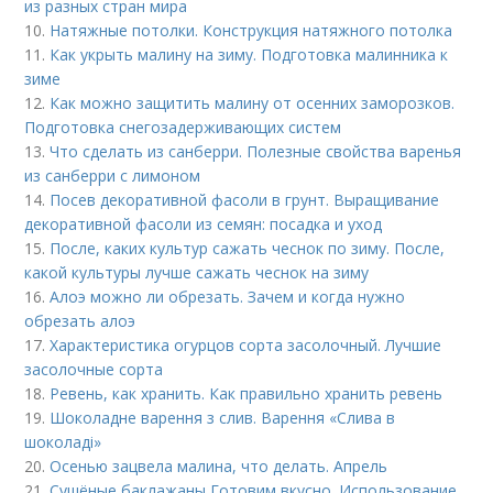
из разных стран мира
10.
Натяжные потолки. Конструкция натяжного потолка
11.
Как укрыть малину на зиму. Подготовка малинника к
зиме
12.
Как можно защитить малину от осенних заморозков.
Подготовка снегозадерживающих систем
13.
Что сделать из санберри. Полезные свойства варенья
из санберри с лимоном
14.
Посев декоративной фасоли в грунт. Выращивание
декоративной фасоли из семян: посадка и уход
15.
После, каких культур сажать чеснок по зиму. После,
какой культуры лучше сажать чеснок на зиму
16.
Алоэ можно ли обрезать. Зачем и когда нужно
обрезать алоэ
17.
Характеристика огурцов сорта засолочный. Лучшие
засолочные сорта
18.
Ревень, как хранить. Как правильно хранить ревень
19.
Шоколадне варення з слив. Варення «Слива в
шоколаді»
20.
Осенью зацвела малина, что делать. Апрель
21.
Сушёные баклажаны Готовим вкусно. Использование