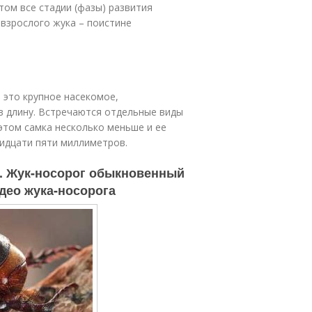
ом все стадии (фазы) развития
взрослого жука – поистине
 – это крупное насекомое,
в длину. Встречаются отдельные виды
этом самка несколько меньше и ее
ридцати пяти миллиметров.
. Жук-носорог обыкновенный
идео жука-носорога