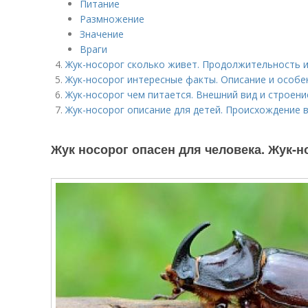
Питание
Размножение
Значение
Враги
Жук-носорог сколько живет. Продолжительность и
Жук-носорог интересные факты. Описание и особе
Жук-носорог чем питается. Внешний вид и строени
Жук-носорог описание для детей. Происхождение в
Жук носорог опасен для человека. Жук-н