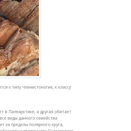
тся к типу Членистоногие, к классу
т в Палеарктике, а другая обитает
 все виды данного семейства
ит за пределы полярного круга,
областях и провинциях Палеарктики.