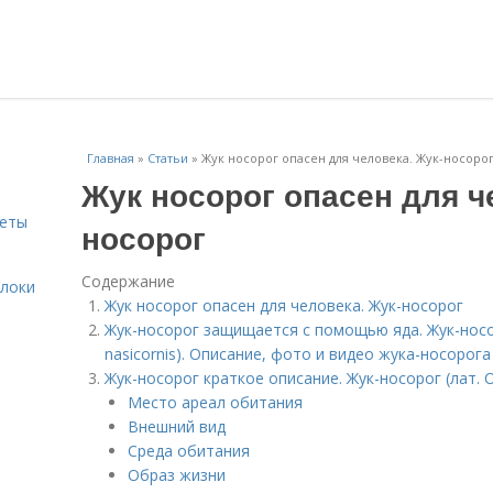
Главная
»
Статьи
»
Жук носорог опасен для человека. Жук-носоро
Жук носорог опасен для ч
веты
носорог
Содержание
блоки
Жук носорог опасен для человека. Жук-носорог
Жук-носорог защищается с помощью яда. Жук-носо
nasicornis). Описание, фото и видео жука-носорога
Жук-носорог краткое описание. Жук-носорог (лат. Or
Место ареал обитания
Внешний вид
Среда обитания
Образ жизни