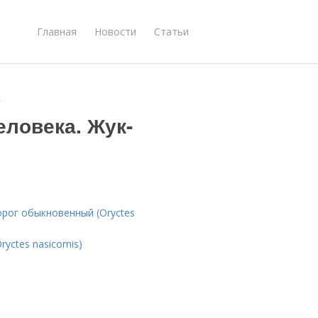
Главная
Новости
Статьи
г
еловека. Жук-
рог обыкновенный (Oryctes
yctes nasicornis)