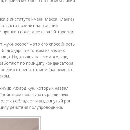
ш, ширина которого по прямой линии
ики в институте имени Макса Планка)
 тот, кто познает настоящий
 и принцип полета летающей тарелки.
 жук-носорог – это его способность
я благодаря щеточкам из мелких
вища. Надкрылья насекомого, как,
работают по принципу конденсатора,
новении с препятствием (например, с
оком.
имик Рихард Кун, который назвал
 Свойством показывать различную
олета) обладает и выдвинутый рог
ципу действия полупроводника.