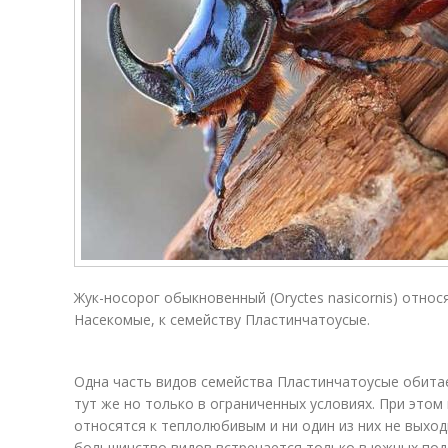
Жук-носорог обыкновенный (Oryctes nasicornis) относя
Насекомые, к семейству Пластинчатоусые.
Одна часть видов семейства Пластинчатоусые обитае
тут же но только в ограниченных условиях. При этом
относятся к теплолюбивым и ни один из них не выход
большинство видов встречается только в южных под