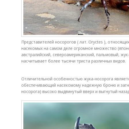
Представителей носорогов ( лат. Oryctes ), относящи
насекомых на самом деле огромное множество (японск
австралийский, североамериканский, пальмовый, жук-
насчитывает более тысячи триста различных видов.
Отличительной особенностью жука-носорога являетс
обеспечивающий насекомому надежную броню и загну
носорога) высоко выдвинутый вверх и выгнутый наза