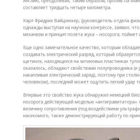
Англию, преодолевая, таким образом, пролив Ла-Ман
составляет тридцать четыре километра.
Карл Фридрих Вайцзеккер, (руководитель отдела физ
однажды выступая на научном конгрессе, заявил, что
механизм и принцип полета жука – носорога, поймет
Еще одно замечательное качество, которым обладает
создавать электрический разряд, который образуетс
щетинок, находящихся на хитиновых пластинках туло
оказалось, обладают свойствами полупроводника (и 
накапливая электрический заряд), поэтому при столк
человеком), последний может ощутить легкий удар т
Впервые это свойство жука обнаружил немецкий биох
носорога действующей моделью «антигравитатора».
величину сопротивления (под воздействием ультрафи
насекомого, также демонстрирующий работу по прин