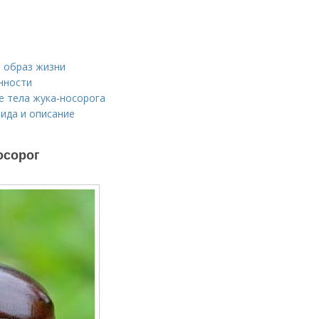
 образ жизни
нности
е тела жука-носорога
ида и описание
осорог