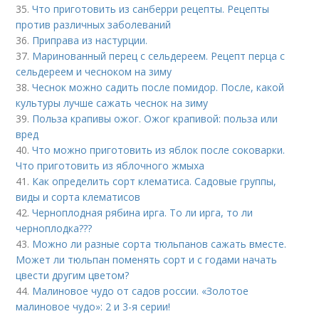
35.
Что приготовить из санберри рецепты. Рецепты
против различных заболеваний
36.
Приправа из настурции.
37.
Маринованный перец с сельдереем. Рецепт перца с
сельдереем и чесноком на зиму
38.
Чеснок можно садить после помидор. После, какой
культуры лучше сажать чеснок на зиму
39.
Польза крапивы ожог. Ожог крапивой: польза или
вред
40.
Что можно приготовить из яблок после соковарки.
Что приготовить из яблочного жмыха
41.
Как определить сорт клематиса. Садовые группы,
виды и сорта клематисов
42.
Черноплодная рябина ирга. То ли ирга, то ли
черноплодка???
43.
Можно ли разные сорта тюльпанов сажать вместе.
Может ли тюльпан поменять сорт и с годами начать
цвести другим цветом?
44.
Малиновое чудо от садов россии. «Золотое
малиновое чудо»: 2 и 3-я серии!