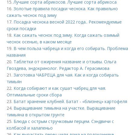
15.
Лучшие сорта абрикосов. Лучшие сорта абрикоса
16.
Золотые правила посадки чеснока. Как правильно
сажать чеснок под зиму
17.
Посадка чеснока весной 2022 года.. Рекомендуемые
сроки посадки
18.
Как сажать чеснок под зиму. Когда сажать озимый
чеснок осенью, в каком месяце
19.
В чем польза чабреца и когда его собирать. Проблема
названия
20.
Таблетки от ожирения название и отзывы. Ольга
Гвоздева, эндокринолог. Редактор А. Герасимова
21.
Заготовка ЧАБРЕЦА для чая. Как и когда собирать
тимьян
22.
Когда собирают и как сушат чабрец для чая.
Оптимальные сроки сбора
23.
Батат хранение клубней. Батат - «близнец» картофеля
24.
Выращивание тимьяна на участке. Выращивание
тимьяна в открытом грунте
25.
Блюда с острым стручковым перцем. Сэндвичи с
колбасой и халапеньо
26.
Как вырастить перец чили дома на подоконнике.