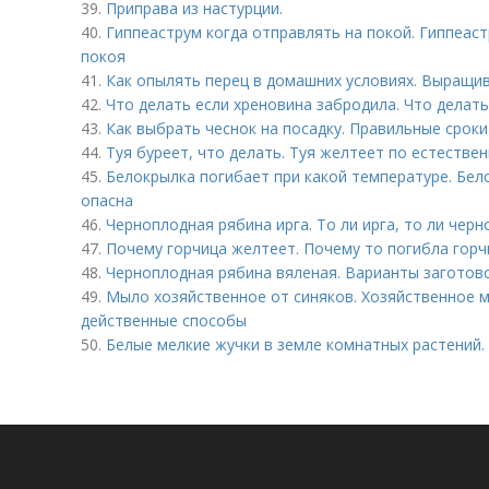
39.
Приправа из настурции.
40.
Гиппеаструм когда отправлять на покой. Гиппеас
покоя
41.
Как опылять перец в домашних условиях. Выращив
42.
Что делать если хреновина забродила. Что делать
43.
Как выбрать чеснок на посадку. Правильные сроки
44.
Туя буреет, что делать. Туя желтеет по естестве
45.
Белокрылка погибает при какой температуре. Бело
опасна
46.
Черноплодная рябина ирга. То ли ирга, то ли черн
47.
Почему горчица желтеет. Почему то погибла горч
48.
Черноплодная рябина вяленая. Варианты заготов
49.
Мыло хозяйственное от синяков. Хозяйственное м
действенные способы
50.
Белые мелкие жучки в земле комнатных растений.