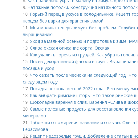
8.
Как правильно укрыть малину на зиму. Обрезка ма
9.
Натяжные потолки. Конструкция натяжного потолк
10.
Горький перец в уксусе в холодильнике. Рецепт го
перцем без варки для хранения зимой
11.
Моя малина теперь зимует без проблем. Голубика:
выращиванию
12.
Уход за малиной осенью и подготовка к зиме. 
13.
Слива окская описание сорта. Окская
14.
Как удалить горечь из груздей. Как убрать горечь
15.
Посев декоративной фасоли в грунт. Выращивание
посадка и уход
16.
Что сажать после чеснока на следующий год.. Что
следующем году
17.
Посадка чеснока весной 2022 года.. Рекомендуемы
18.
Как выбрать римские шторы. Что такое римские 
19.
Шоколадне варення з слив. Варення «Слива в шоко
20.
Самые полезные продукты для восстановления су
минералов
21.
Таблетки от ожирения название и отзывы. Ольга Г
Герасимова
22.
Рецепт недозрелые груши. Добавление статьи в н