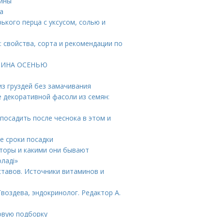
лины
а
рького перца с уксусом, солью и
 свойства, сорта и рекомендации по
МАЛИНА ОСЕНЬЮ
 из груздей без замачивания
 декоративной фасоли из семян:
 посадить после чеснока в этом и
е сроки посадки
шторы и какими они бывают
ладі»
ставов. Источники витаминов и
воздева, эндокринолог. Редактор А.
овую подборку