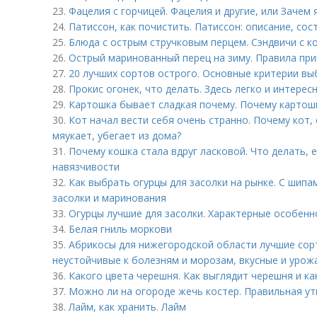
23.
Фацелия с горчицей. Фацелия и другие, или Зачем 
24.
Патиссон, как почистить. Патиссон: описание, сос
25.
Блюда с острым стручковым перцем. Сэндвичи с к
26.
Острый маринованный перец на зиму. Правила пр
27.
20 лучших сортов острого. Основные критерии в
28.
Прокис огонек, что делать. Здесь легко и интере
29.
Картошка бывает сладкая почему. Почему картошк
30.
Кот начал вести себя очень странно. Почему кот, 
мяукает, убегает из дома?
31.
Почему кошка стала вдруг ласковой. Что делать, 
навязчивости
32.
Как выбрать огурцы для засолки на рынке. С шипа
засолки и маринования
33.
Огурцы лучшие для засолки. Характерные особенн
34.
Белая гниль моркови
35.
Абрикосы для нижегородской области лучшие сорт
неустойчивые к болезням и морозам, вкусные и урож
36.
Какого цвета черешня. Как выглядит черешня и к
37.
Можно ли на огороде жечь костер. Правильная ут
38.
Лайм, как хранить. Лайм