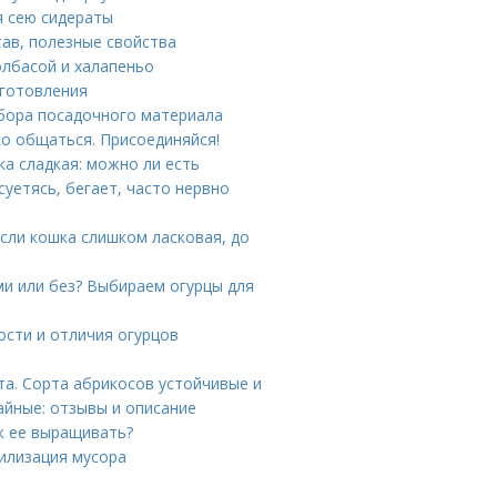
я сею сидераты
тав, полезные свойства
олбасой и халапеньо
иготовления
ыбора посадочного материала
сно общаться. Присоединяйся!
а сладкая: можно ли есть
суетясь, бегает, часто нервно
если кошка слишком ласковая, до
ми или без? Выбираем огурцы для
ости и отличия огурцов
а. Сорта абрикосов устойчивые и
айные: отзывы и описание
ак ее выращивать?
илизация мусора