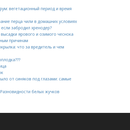
трум: вегетационный период и время
ание перца чили в домашних условиях
 если забродил хренодер?
 высадки ярового и озимого чеснока
нным причинам
крылка: что за вредитель и чем
оплодка???
ица
ок
ыло от синяков под глазами: самые
 Разновидности белых жучков