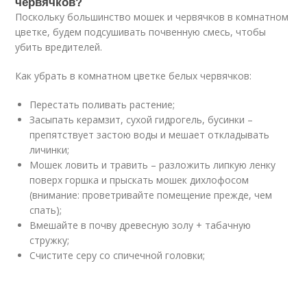
червячков?
Поскольку большинство мошек и червячков в комнатном
цветке, будем подсушивать почвенную смесь, чтобы
убить вредителей.
Как убрать в комнатном цветке белых червячков:
Перестать поливать растение;
Засыпать керамзит, сухой гидрогель, бусинки –
препятствует застою воды и мешает откладывать
личинки;
Мошек ловить и травить – разложить липкую ленку
поверх горшка и прыскать мошек дихлофосом
(внимание: проветривайте помещение прежде, чем
спать);
Вмешайте в почву древесную золу + табачную
стружку;
Счистите серу со спичечной головки;