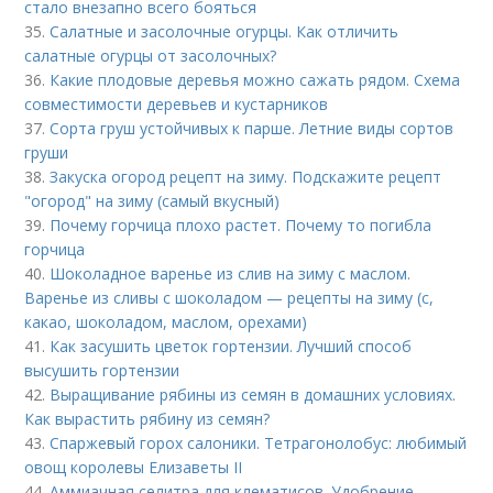
стало внезапно всего бояться
35.
Салатные и засолочные огурцы. Как отличить
салатные огурцы от засолочных?
36.
Какие плодовые деревья можно сажать рядом. Схема
совместимости деревьев и кустарников
37.
Сорта груш устойчивых к парше. Летние виды сортов
груши
38.
Закуска огород рецепт на зиму. Подскажите рецепт
"огород" на зиму (самый вкусный)
39.
Почему горчица плохо растет. Почему то погибла
горчица
40.
Шоколадное варенье из слив на зиму с маслом.
Варенье из сливы с шоколадом — рецепты на зиму (с,
какао, шоколадом, маслом, орехами)
41.
Как засушить цветок гортензии. Лучший способ
высушить гортензии
42.
Выращивание рябины из семян в домашних условиях.
Как вырастить рябину из семян?
43.
Спаржевый горох салоники. Тетрагонолобус: любимый
овощ королевы Елизаветы II
44.
Аммиачная селитра для клематисов. Удобрение