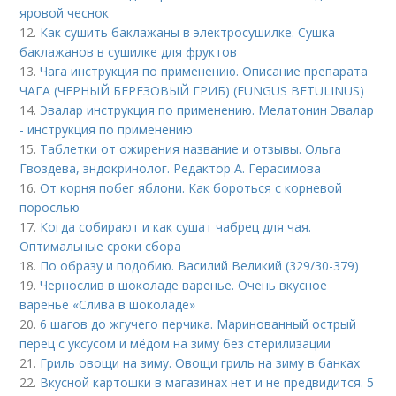
яровой чеснок
12.
Как сушить баклажаны в электросушилке. Сушка
баклажанов в сушилке для фруктов
13.
Чага инструкция по применению. Описание препарата
ЧАГА (ЧЕРНЫЙ БЕРЕЗОВЫЙ ГРИБ) (FUNGUS BETULINUS)
14.
Эвалар инструкция по применению. Мелатонин Эвалар
- инструкция по применению
15.
Таблетки от ожирения название и отзывы. Ольга
Гвоздева, эндокринолог. Редактор А. Герасимова
16.
От корня побег яблони. Как бороться с корневой
порослью
17.
Когда собирают и как сушат чабрец для чая.
Оптимальные сроки сбора
18.
По образу и подобию. Василий Великий (329/30-379)
19.
Чернослив в шоколаде варенье. Очень вкусное
варенье «Слива в шоколаде»
20.
6 шагов до жгучего перчика. Маринованный острый
перец с уксусом и мёдом на зиму без стерилизации
21.
Гриль овощи на зиму. Овощи гриль на зиму в банках
22.
Вкусной картошки в магазинах нет и не предвидится. 5