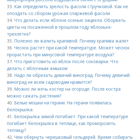
33.
Как определить зрелость фасоли стручковой. Как не
опоздать со сбором урожая спаржевой фасоли
34.
Что делать если яблоня осенью зацвела. Оборвать
цветы на посаженной в прошлом году яблоньке-
трехлетке?
35.
Полезно ли жалить крапивой. Почему крапива жалит
36.
Чеснок растет при какой температуре. Может чеснок
прорастать при минусовой температуре воздуха?
37.
Что приготовить из яблок после соковарки. Что
делать с яблочным жмыхом
38.
Надо ли обрезать девичий виноград. Почему девичий
виноград не всем садоводам нравится?
39.
Можно ли жечь костер на огороде. После костра
можно сажать растения?
40.
Белые мошки на герани. На герани появилась
белокрылка.
41.
Белокрылка зимой погибает. При какой температуре
погибает белокрылка в теплице, как проморозить
теплицу?
42.
Чем обернуть черешковый сельдерей. Время собирать