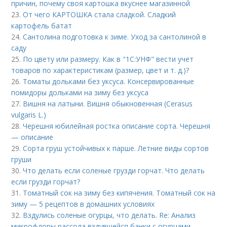
причин, почему своя картошка вкуснее магазинной
23.
От чего КАРТОШКА стала сладкой. Сладкий
картофель батат
24.
Сантолина подготовка к зиме. Уход за сантолиной в
саду
25.
По цвету или размеру. Как в "1С:УНФ" вести учет
товаров по характеристикам (размер, цвет и т. д.)?
26.
Томаты дольками без уксуса. Консервированные
помидоры дольками на зиму без уксуса
27.
Вишня на латыни. Вишня обыкновенная (Cerasus
vulgaris L.)
28.
Черешня юбилейная ростка описание сорта. Черешня
— описание
29.
Сорта груш устойчивых к парше. Летние виды сортов
груши
30.
Что делать если соленые грузди горчат. Что делать
если грузди горчат?
31.
Томатный сок на зиму без кипячения. Томатный сок на
зиму — 5 рецептов в домашних условиях
32.
Вздулись соленые огурцы, что делать. Re: Анализ
микрофлоры рассола вздувшейся банки с огурцами