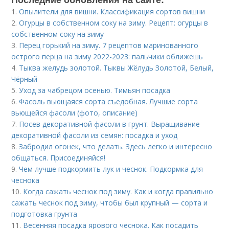
1.
Опылители для вишни. Классификация сортов вишни
2.
Огурцы в собственном соку на зиму. Рецепт: огурцы в
собственном соку на зиму
3.
Перец горький на зиму. 7 рецептов маринованного
острого перца на зиму 2022-2023: пальчики оближешь
4.
Тыква желудь золотой. Тыквы Жёлудь Золотой, Белый,
Чёрный
5.
Уход за чабрецом осенью. Тимьян посадка
6.
Фасоль вьющаяся сорта съедобная. Лучшие сорта
вьющейся фасоли (фото, описание)
7.
Посев декоративной фасоли в грунт. Выращивание
декоративной фасоли из семян: посадка и уход
8.
Забродил огонек, что делать. Здесь легко и интересно
общаться. Присоединяйся!
9.
Чем лучше подкормить лук и чеснок. Подкормка для
чеснока
10.
Когда сажать чеснок под зиму. Как и когда правильно
сажать чеснок под зиму, чтобы был крупный — сорта и
подготовка грунта
11.
Весенняя посадка ярового чеснока. Как посадить