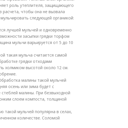
лняет роль утеплителя, защищающего
з расчета, чтобы она не вызвала
 мульчировать следующей органикой:
тся лучшей мульчей и одновременно
озможности засыпки грядки торфом
лщина мульчи варьируется от 5 до 10
ной такая мульча считается самой
обработке грядки отходами
пь холмиком высотой около 12 см.
обрение.
 Обработка малины такой мульчей
няя осень или зима будет с
е стеблей малины. При безвыходной
тонким слоем компоста, толщиной
ю такой мульчей популярна в селах,
ниченном количестве. Соломой