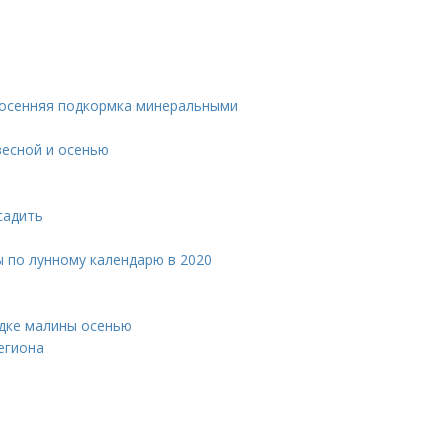
 осенняя подкормка минеральными
весной и осенью
садить
ы по лунному календарю в 2020
адке малины осенью
егиона