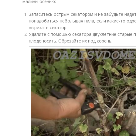
малины осенью:
Запаситесь острым секатором и не забудьте наде
понадобиться небольшая пила, если какие-то одр
вырезать секатор.
Удалите с помощью секатора двухлетние старые по
плодоносить. Обрезайте их под корень.