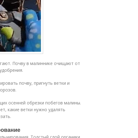
игают. Почву в малиннике очищают от
 удобрения.
ировать почву, пригнуть ветки и
орозов.
щих осенней обрезки побегов малины.
т, какие ветки нужно удалять
зать.
рование
льчирования. Толстый слой органики