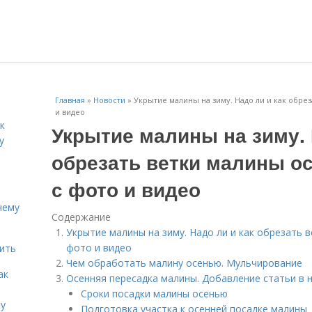
Главная
»
Новости
»
Укрытие малины на зиму. Надо ли и как обре
и видео
к
Укрытие малины на зиму. 
у
обрезать ветки малины о
с фото и видео
чему
Содержание
Укрытие малины на зиму. Надо ли и как обрезать в
фото и видео
дить
Чем обработать малину осенью. Мульчирование
ак
Осенняя пересадка малины. Добавление статьи в 
Сроки посадки малины осенью
ту
Подготовка участка к осенней посадке малины