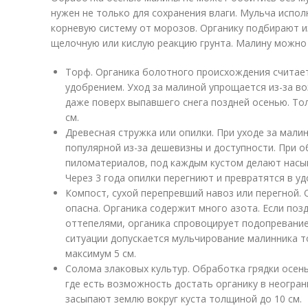
нужен не только для сохранения влаги. Мульча испо
корневую систему от морозов. Органику подбирают и
щелочную или кислую реакцию грунта. Малину можно
Торф. Органика болотного происхождения считае
удобрением. Уход за малиной упрощается из-за в
даже поверх выпавшего снега поздней осенью. То
см.
Древесная стружка или опилки. При уходе за мали
популярной из-за дешевизны и доступности. При 
пиломатериалов, под каждым кустом делают насы
Через 3 года опилки перегниют и превратятся в уд
Компост, сухой перепревший навоз или перегной.
опасна. Органика содержит много азота. Если позд
оттепелями, органика спровоцирует подопревани
ситуации допускается мульчирование малинника 
максимум 5 см.
Солома злаковых культур. Обработка грядки осень
где есть возможность достать органику в неогра
засыпают землю вокруг куста толщиной до 10 см.