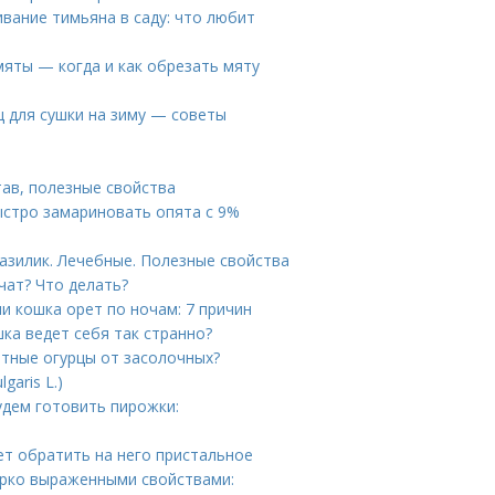
вание тимьяна в саду: что любит
мяты — когда и как обрезать мяту
ц для сушки на зиму — советы
тав, полезные свойства
ыстро замариновать опята с 9%
азилик. Лечебные. Полезные свойства
чат? Что делать?
и кошка орет по ночам: 7 причин
ка ведет себя так странно?
атные огурцы от засолочных?
aris L.)
удем готовить пирожки:
ет обратить на него пристальное
ярко выраженными свойствами: