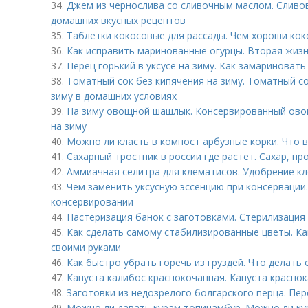
34.
Джем из чернослива со сливочным маслом. Сливов
домашних вкусных рецептов
35.
Таблетки кокосовые для рассады. Чем хороши кок
36.
Как исправить маринованные огурцы. Вторая жиз
37.
Перец горький в уксусе на зиму. Как замариновать
38.
Томатный сок без кипячения на зиму. Томатный с
зиму в домашних условиях
39.
На зиму овощной шашлык. Консервированный ов
на зиму
40.
Можно ли класть в компост арбузные корки. Что в
41.
Сахарный тростник в россии где растет. Сахар, п
42.
Аммиачная селитра для клематисов. Удобрение к
43.
Чем заменить уксусную эссенцию при консервации.
консервировании
44.
Пастеризация банок с заготовками. Стерилизация
45.
Как сделать самому стабилизированные цветы. К
своими руками
46.
Как быстро убрать горечь из груздей. Что делать 
47.
Капуста калибос краснокочанная. Капуста красно
48.
Заготовки из недозрелого болгарского перца. Пер
49.
Можно ли давать курам топинамбур. Можно ли ку