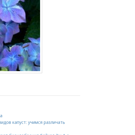
та
видов капуст: учимся различать