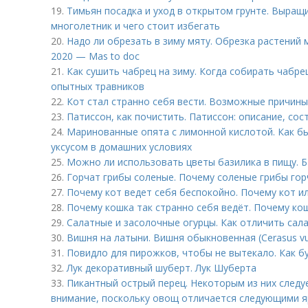
19.
Тимьян посадка и уход в открытом грунте. Выращи
многолетник и чего стоит избегать
20.
Надо ли обрезать в зиму мяту. Обрезка растений 
2020 — Mas to doc
21.
Как сушить чабрец на зиму. Когда собирать чабре
опытных травников
22.
Кот стал странно себя вести. Возможные причины
23.
Патиссон, как почистить. Патиссон: описание, сос
24.
Маринованные опята с лимонной кислотой. Как б
уксусом в домашних условиях
25.
Можно ли использовать цветы базилика в пищу. Б
26.
Горчат грибы соленые. Почему соленые грибы гор
27.
Почему кот ведет себя беспокойно. Почему кот ил
28.
Почему кошка так странно себя ведёт. Почему кош
29.
Салатные и засолочные огурцы. Как отличить сал
30.
Вишня на латыни. Вишня обыкновенная (Cerasus vulg
31.
Повидло для пирожков, чтобы не вытекало. Как б
32.
Лук декоративный шуберт. Лук Шуберта
33.
Пикантный острый перец. Некоторым из них следу
внимание, поскольку овощ отличается следующими 