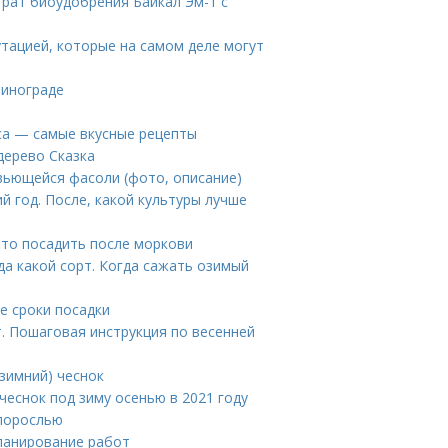
трат биоудобрения Байкал Эм-1 с
утацией, которые на самом деле могут
винограде
уса — самые вкусные рецепты
дерево Сказка
вьющейся фасоли (фото, описание)
 год. После, какой культуры лучше
Что посадить после моркови
гда какой сорт. Когда сажать озимый
е сроки посадки
т. Пошаговая инструкция по весенней
зимний) чеснок
 чеснок под зиму осенью в 2021 году
 порослью
планирование работ