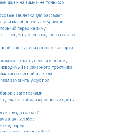
ый джем на зиму и не только: 8
осовые таблетки для рассады?
нь для маринованных огурчиков
 горький перец на зиму
ок — рецепты очень вкусного сока на
ощной шашлык или овощное ассорти
 компост класть нельзя и почему
роизводимый из сахарного тростника
лематисов весной и летом
 Чем заменить уксус при
 банок с заготовками
ак сделать стабилизированные цветы
если грузди горчат?
качанная Калибос.
ец недозрел
рам давать топинамбур?