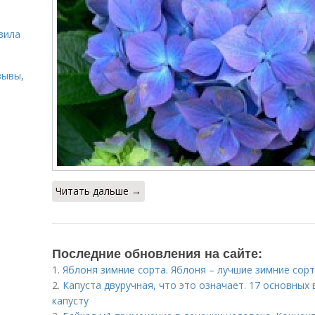
ь
вила
зывы,
Читать дальше →
Последние обновления на сайте:
1.
Яблоня зимние сорта. Яблоня – лучшие зимние сор
2.
Капуста двуручная, что это означает. 17 основных 
капусту