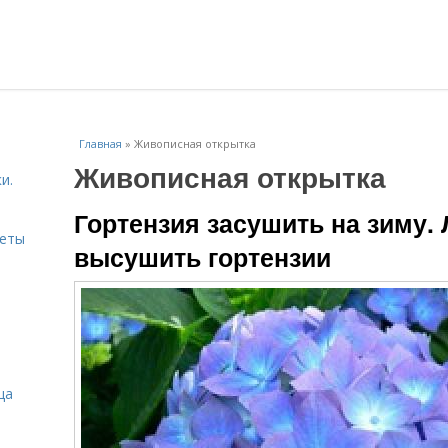
Главная
»
Живописная открытка
Живописная открытка
и.
Гортензия засушить на зиму.
веты
высушить гортензии
ца