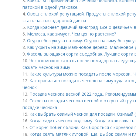
3.
Байкал м1 применение в лечении человека. Концен
патокой в одной упаковке.
4.
Овощ с плохой репутацией. Продукты с плохой реп
стать частью здоровой диеты
5.
Когда краснеет девичий виноград. Все о девичьем 
6.
Мелисса, как зимует. Чем ценно растение?
7.
Огурцы без уксуса на зиму. Огурцы на зиму без укс
8.
Как укрыть на зиму малиновое дерево. Малиновое 
9.
Фасоль вьющаяся сорта съедобная. Лучшие сорта 
10.
Чеснок можно сажать после помидор на следующий
сажать чеснок на зиму
11.
Какие культуры можно посадить после моркови.. 
12.
Как правильно посадить чеснок на зиму куда и ко
чеснок
13.
Посадка чеснока весной 2022 года.. Рекомендуемы
14.
Секреты посадки чеснока весной в открытый грун
посадке чеснока
15.
Как выбрать озимый чеснок для посадки. Озимый (
16.
Когда садить чеснок под зиму. Когда и как сажать
17.
От корня побег яблони. Как бороться с корневой
18.
Когда сеять мятлик луговой. Ша. Выбор семян и 