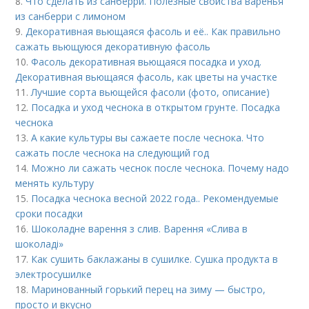
8.
Что сделать из санберри. Полезные свойства варенья
из санберри с лимоном
9.
Декоративная вьющаяся фасоль и её.. Как правильно
сажать вьющуюся декоративную фасоль
10.
Фасоль декоративная вьющаяся посадка и уход.
Декоративная вьющаяся фасоль, как цветы на участке
11.
Лучшие сорта вьющейся фасоли (фото, описание)
12.
Посадка и уход чеснока в открытом грунте. Посадка
чеснока
13.
А какие культуры вы сажаете после чеснока. Что
сажать после чеснока на следующий год
14.
Можно ли сажать чеснок после чеснока. Почему надо
менять культуру
15.
Посадка чеснока весной 2022 года.. Рекомендуемые
сроки посадки
16.
Шоколадне варення з слив. Варення «Слива в
шоколаді»
17.
Как сушить баклажаны в сушилке. Сушка продукта в
электросушилке
18.
Маринованный горький перец на зиму — быстро,
просто и вкусно