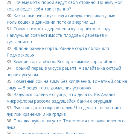
29.
Почему коты порой ведут себя странно. Почему моя
кошка ведет себя так странно?
30.
Как кошки чувствуют негативную энергию в доме.
Роль кошек в движении потока энергии Ци
31.
Совместимость деревьев и кустарников в саду.
Наилучшая совместимость плодовых деревьев и
кустарников
32.
Яблони ранние сорта. Ранние сорта яблок для
Подмосковья
33.
Зимние сорта яблок. Всё про зимние сорта яблок
34.
Горький перец в уксусе рецепт. А залейте-ка острый
перчик уксусом
35.
Томатный сок на зиму без кипячения. Томатный сок на
зиму — 5 рецептов в домашних условиях
36.
Вздулись соленые огурцы, что делать. Re: Анализ
микрофлоры рассола вздувшейся банки с огурцами
37.
Лук гниет, как сохранить лук. Что делать, если гниет
лук при хранении и на грядке
38.
Посадка лука в августе. Технология посадки зеленого
лука
39.
Как использовать цветы базилика.