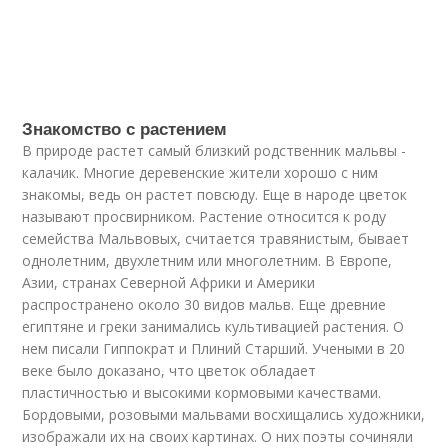
Знакомство с растением
В природе растет самый близкий родственник мальвы -
калачик. Многие деревенские жители хорошо с ним
знакомы, ведь он растет повсюду. Еще в народе цветок
называют просвирником. Растение относится к роду
семейства Мальвовых, считается травянистым, бывает
однолетним, двухлетним или многолетним. В Европе,
Азии, странах Северной Африки и Америки
распространено около 30 видов мальв. Еще древние
египтяне и греки занимались культивацией растения. О
нем писали Гиппократ и Плиний Старший. Учеными в 20
веке было доказано, что цветок обладает
пластичностью и высокими кормовыми качествами.
Бордовыми, розовыми мальвами восхищались художники,
изображали их на своих картинах. О них поэты сочиняли