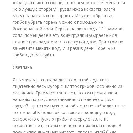
«подсушатся» на солнце, то их вкус может измениться
не в лучшую сторону. Грузди из-за нехватки влаги
могут начать сильно горчить. Из уже собранных
грибов убрать горечь можно с помощью не
йодированной соли. Берете на литр воды 10 граммов
соли, помещаете в эту воду грузди и убираете их в
темное прохладное место на сутки-двое. При этом не
забывайте менять воду 2-3 раза в день. Горечь из
грибов должна уйти.
Светлана
Я вымачиваю сначала для того, чтобы удалить
тщательно весь мусор с шляпок грибов, особенно из
складочек..Трёх часов хватает, потом промываю и
начинаю процесс вымачивания от млечного сока
груздей. При этом нужно, чтобы они не забродили и не
потемнели! В большой кастрюле в холодную воду
осторожно опускаю грибы, а сверху ставлю на
покрытие гнёт, чтобы они полностью были в воде. В
воду сыплю лимонную кислоту, просто, чтоб была