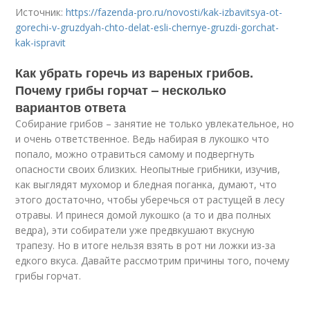
Источник:
https://fazenda-pro.ru/novosti/kak-izbavitsya-ot-
gorechi-v-gruzdyah-chto-delat-esli-chernye-gruzdi-gorchat-
kak-ispravit
Как убрать горечь из вареных грибов.
Почему грибы горчат – несколько
вариантов ответа
Собирание грибов – занятие не только увлекательное, но
и очень ответственное. Ведь набирая в лукошко что
попало, можно отравиться самому и подвергнуть
опасности своих близких. Неопытные грибники, изучив,
как выглядят мухомор и бледная поганка, думают, что
этого достаточно, чтобы уберечься от растущей в лесу
отравы. И принеся домой лукошко (а то и два полных
ведра), эти собиратели уже предвкушают вкусную
трапезу. Но в итоге нельзя взять в рот ни ложки из-за
едкого вкуса. Давайте рассмотрим причины того, почему
грибы горчат.