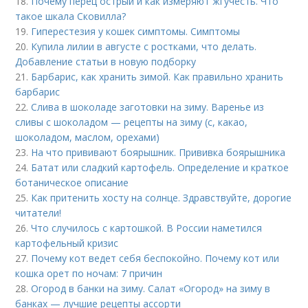
18.
Почему перец острый и как измеряют жгучесть. Что
такое шкала Сковилла?
19.
Гиперестезия у кошек симптомы. Симптомы
20.
Купила лилии в августе с ростками, что делать.
Добавление статьи в новую подборку
21.
Барбарис, как хранить зимой. Как правильно хранить
барбарис
22.
Слива в шоколаде заготовки на зиму. Варенье из
сливы с шоколадом — рецепты на зиму (с, какао,
шоколадом, маслом, орехами)
23.
На что прививают боярышник. Прививка боярышника
24.
Батат или сладкий картофель. Определение и краткое
ботаническое описание
25.
Как притенить хосту на солнце. Здравствуйте, дорогие
читатели!
26.
Что случилось с картошкой. В России наметился
картофельный кризис
27.
Почему кот ведет себя беспокойно. Почему кот или
кошка орет по ночам: 7 причин
28.
Огород в банки на зиму. Салат «Огород» на зиму в
банках — лучшие рецепты ассорти