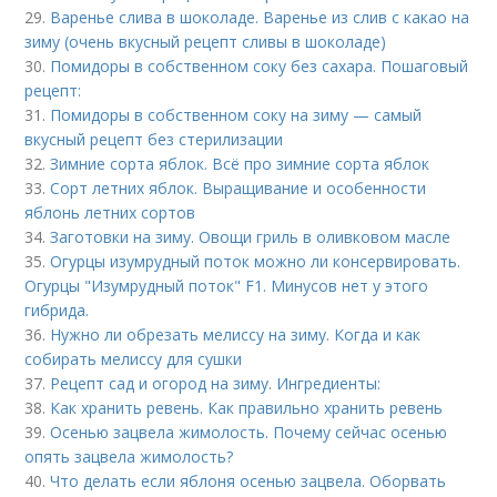
29.
Варенье слива в шоколаде. Варенье из слив с какао на
зиму (очень вкусный рецепт сливы в шоколаде)
30.
Помидоры в собственном соку без сахара. Пошаговый
рецепт:
31.
Помидоры в собственном соку на зиму — самый
вкусный рецепт без стерилизации
32.
Зимние сорта яблок. Всё про зимние сорта яблок
33.
Сорт летних яблок. Выращивание и особенности
яблонь летних сортов
34.
Заготовки на зиму. Овощи гриль в оливковом масле
35.
Огурцы изумрудный поток можно ли консервировать.
Огурцы "Изумрудный поток" F1. Минусов нет у этого
гибрида.
36.
Нужно ли обрезать мелиссу на зиму. Когда и как
собирать мелиссу для сушки
37.
Рецепт сад и огород на зиму. Ингредиенты:
38.
Как хранить ревень. Как правильно хранить ревень
39.
Осенью зацвела жимолость. Почему сейчас осенью
опять зацвела жимолость?
40.
Что делать если яблоня осенью зацвела. Оборвать