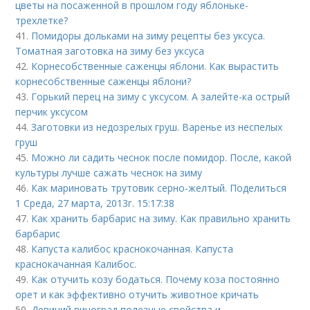
цветы на посаженной в прошлом году яблоньке-
трехлетке?
41.
Помидоры дольками на зиму рецепты без уксуса.
Томатная заготовка на зиму без уксуса
42.
Корнесобственные саженцы яблони. Как вырастить
корнесобственные саженцы яблони?
43.
Горький перец на зиму с уксусом. А залейте-ка острый
перчик уксусом
44.
Заготовки из недозрелых груш. Варенье из неспелых
груш
45.
Можно ли садить чеснок после помидор. После, какой
культуры лучше сажать чеснок на зиму
46.
Как мариновать трутовик серно-желтый. Поделиться
1 Среда, 27 марта, 2013г. 15:17:38
47.
Как хранить барбарис на зиму. Как правильно хранить
барбарис
48.
Капуста калибос краснокочанная. Капуста
краснокачанная Калибос.
49.
Как отучить козу бодаться. Почему коза постоянно
орет и как эффективно отучить животное кричать
50.
Девичий виноград полезные свойства и