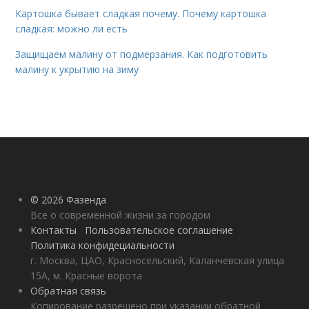
Картошка бывает сладкая почему. Почему картошка
сладкая: можно ли есть
Защищаем малину от подмерзания. Как подготовить
малину к укрытию на зиму
© 2026 Фазенда
Все о современной жизни за городом
Контакты
Пользовательское соглашение
Политика конфидециальности
г. Москва, ЦАО, Красносельский, Каланчевская улица
15А, м. Красные ворота
Обратная связь
Копирование разрешено при указании обратной