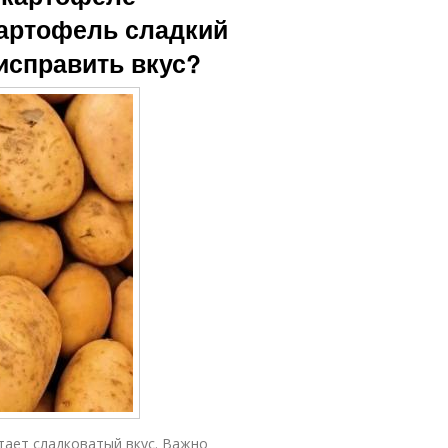
артофель сладкий
исправить вкус?
ает сладковатый вкус. Важно