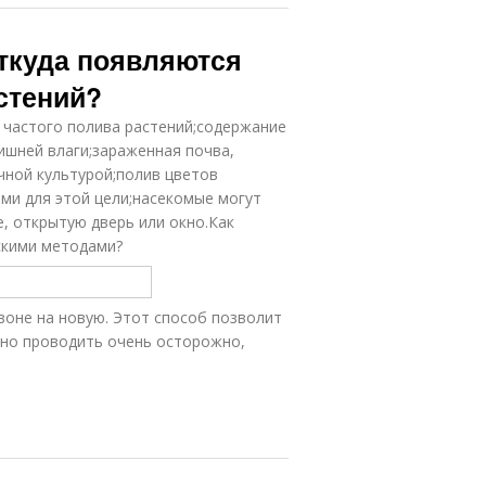
Откуда появляются
стений?
 частого полива растений;содержание
ишней влаги;зараженная почва,
чной культурой;полив цветов
ыми для этой цели;насекомые могут
, открытую дверь или окно.Как
скими методами?
зоне на новую. Этот способ позволит
жно проводить очень осторожно,