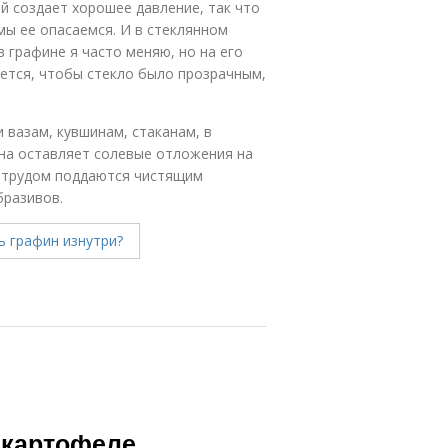
й создает хорошее давление, так что
 мы ее опасаемся. И в стеклянном
в графине я часто меняю, но на его
чется, чтобы стекло было прозрачным,
 вазам, кувшинам, стаканам, в
она оставляет солевые отложения на
 с трудом поддаются чистящим
бразивов.
в картофеле