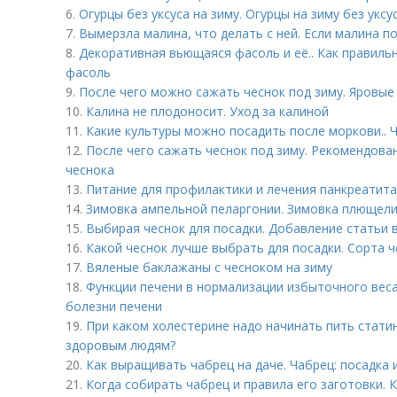
6.
Огурцы без уксуса на зиму. Огурцы на зиму без укс
7.
Вымерзла малина, что делать с ней. Если малина п
8.
Декоративная вьющаяся фасоль и её.. Как правил
фасоль
9.
После чего можно сажать чеснок под зиму. Яровые
10.
Калина не плодоносит. Уход за калиной
11.
Какие культуры можно посадить после моркови.. 
12.
После чего сажать чеснок под зиму. Рекомендова
чеснока
13.
Питание для профилактики и лечения панкреатита
14.
Зимовка ампельной пеларгонии. Зимовка плющели
15.
Выбирая чеснок для посадки. Добавление статьи 
16.
Какой чеснок лучше выбрать для посадки. Сорта 
17.
Вяленые баклажаны с чесноком на зиму
18.
Функции печени в нормализации избыточного вес
болезни печени
19.
При каком холестерине надо начинать пить стати
здоровым людям?
20.
Как выращивать чабрец на даче. Чабрец: посадка 
21.
Когда собирать чабрец и правила его заготовки. 