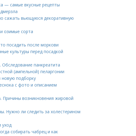
уса — самые вкусные рецепты
одмерзла
ьно сажать вьющуюся декоративную
 и озимые сорта
Что посадить после моркови
нные культуры перед посадкой
. Обследование панкреатита
стной (ампельной) пеларгонии
в новую подборку
чеснока с фото и описанием
а. Причины возникновения жировой
ны. Нужно ли следить за холестерином
и уход
Когда собирать чабрец и как