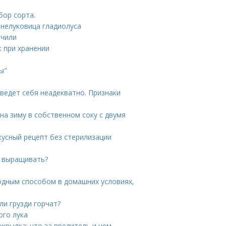
бор сорта.
бнелуковица гладиолуса
 чили
к при хранении
ы"
 ведет себя неадекватно. Признаки
на зиму в собственном соку с двумя
усный рецепт без стерилизации
е выращивать?
олодным способом в домашних условиях,
ли грузди горчат?
ого лука
крылка: что за вредитель и чем