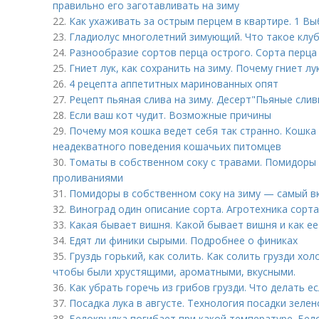
правильно его заготавливать на зиму
22.
Как ухаживать за острым перцем в квартире. 1 Вы
23.
Гладиолус многолетний зимующий. Что такое клу
24.
Разнообразие сортов перца острого. Сорта перца
25.
Гниет лук, как сохранить на зиму. Почему гниет лу
26.
4 рецепта аппетитных маринованных опят
27.
Рецепт пьяная слива на зиму. Десерт"Пьяные слив
28.
Если ваш кот чудит. Возможные причины
29.
Почему моя кошка ведет себя так странно. Кошка
неадекватного поведения кошачьих питомцев
30.
Томаты в собственном соку с травами. Помидоры 
проливаниями
31.
Помидоры в собственном соку на зиму — самый вк
32.
Виноград один описание сорта. Агротехника сорта
33.
Какая бывает вишня. Какой бывает вишня и как е
34.
Едят ли финики сырыми. Подробнее о финиках
35.
Груздь горький, как солить. Как солить грузди х
чтобы были хрустящими, ароматными, вкусными.
36.
Как убрать горечь из грибов грузди. Что делать ес
37.
Посадка лука в августе. Технология посадки зелен
38.
Белокрылка погибает при какой температуре. Бело