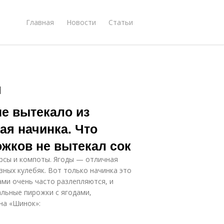
Главная
Новости
Статьи
и
не вытекало из
ая начинка. Что
ожков не вытекал сок
орсы и компоты. Ягоды — отличная
зных кулебяк. Вот только начинка это
ами очень часто разлепляются, и
альные пирожки с ягодами,
на «Шинок»: