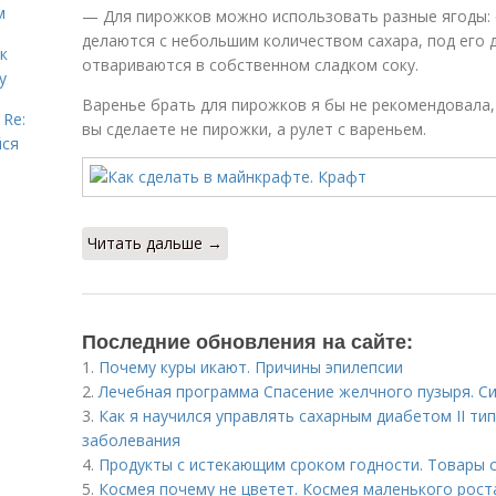
м
— Для пирожков можно использовать разные ягоды: 
делаются с небольшим количеством сахара, под его д
к
отвариваются в собственном сладком соку.
у
Варенье брать для пирожков я бы не рекомендовала,
 Re:
вы сделаете не пирожки, а рулет с вареньем.
йся
Читать дальше →
Последние обновления на сайте:
1.
Почему куры икают. Причины эпилепсии
2.
Лечебная программа Спасение желчного пузыря. 
3.
Как я научился управлять сахарным диабетом II ти
заболевания
4.
Продукты с истекающим сроком годности. Товары 
5.
Космея почему не цветет. Космея маленького рост