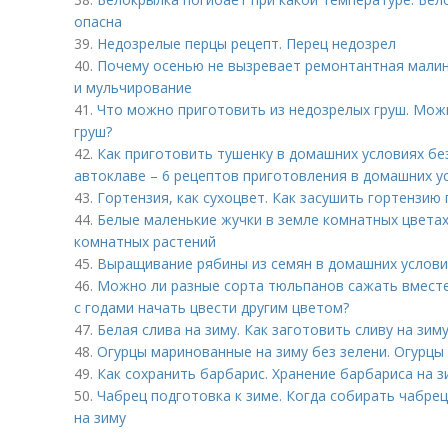
опасна
39.
Недозрелые перцы рецепт. Перец недозрел
40.
Почему осенью не вызревает ремонтантная малина
и мульчирование
41.
Что можно приготовить из недозрелых груш. Можн
груш?
42.
Как приготовить тушенку в домашних условиях бе
автоклаве – 6 рецептов приготовления в домашних у
43.
Гортензия, как сухоцвет. Как засушить гортензию
44.
Белые маленькие жучки в земле комнатных цветах
комнатных растений
45.
Выращивание рябины из семян в домашних условия
46.
Можно ли разные сорта тюльпанов сажать вместе
с годами начать цвести другим цветом?
47.
Белая слива на зиму. Как заготовить сливу на зи
48.
Огурцы маринованные на зиму без зелени. Огурцы
49.
Как сохранить барбарис. Хранение барбариса на з
50.
Чабрец подготовка к зиме. Когда собирать чабрец
на зиму