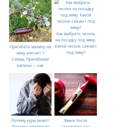
Как выбрать чеснок
на посадку под зиму.
Какой чеснок сажают
Пригибать малину на
под зиму?
зиму или нет +
Схемы. Пригибание
малины –, как
правильно сделать и
когда
Почему куры икают.
Жмых после
Причины эпилепсии
соковарки, как