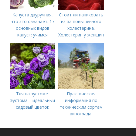
Капуста двуручная,
Стоит ли паниковать
что это означает. 17
из-за повышенного
основных видов
холестерина.
капуст: учимся
Холестерин у женщин
различать капусту
Тля на эустоме.
Практическая
Эустома – идеальный
информация по
садовый цветок
техническим сортам
винограда.
Особенности
технических сортов
винограда