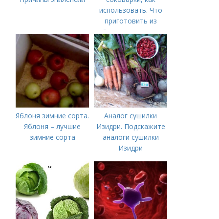
использовать. Что
приготовить из
яблочного пюре от
сока после
соковарки,
соковыжималки.
Рецепты пошагово
Яблоня зимние сорта.
Аналог сушилки
Яблоня – лучшие
Изидри. Подскажите
зимние сорта
аналоги сушилки
Изидри