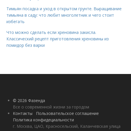
Тимьян посадка и уход в открытом грунте. Выращивание
тимьяна в саду: что любит многолетник и чего стоит
избегать
Что можно сделать если хреновина закисла.
Классический рецепт приготовления хреновины из
помидор без варки
© 2026 Фазенда
Все о современной жизни за городом
Контакты
Пользовательское соглашение
Политика конфидециальности
г. Москва, ЦАО, Красносельский, Каланчевская улица