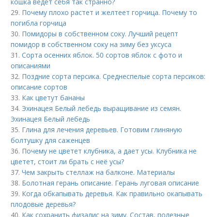
кошка ведет себя так странно?
29.
Почему плохо растет и желтеет горчица. Почему то
погибла горчица
30.
Помидоры в собственном соку. Лучший рецепт
помидор в собственном соку на зиму без уксуса
31.
Сорта осенних яблок. 50 сортов яблок с фото и
описаниями
32.
Поздние сорта персика. Среднеспелые сорта персиков:
описание сортов
33.
Как цветут бананы
34.
Эхинацея Белый лебедь выращивание из семян.
Эхинацея Белый лебедь
35.
Глина для лечения деревьев. Готовим глиняную
болтушку для саженцев
36.
Почему не цветет клубника, а дает усы. Клубника не
цветет, стоит ли брать с неё усы?
37.
Чем закрыть стеллаж на балконе. Материалы
38.
Болотная герань описание. Герань луговая описание
39.
Когда обкапывать деревья. Как правильно окапывать
плодовые деревья?
40.
Как сохранить физалис на зиму. Состав, полезные