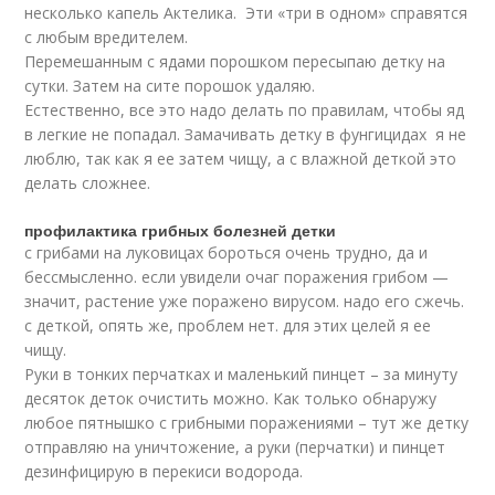
несколько капель Актелика. Эти «три в одном» справятся
с любым вредителем.
Перемешанным с ядами порошком пересыпаю детку на
сутки. Затем на сите порошок удаляю.
Естественно, все это надо делать по правилам, чтобы яд
в легкие не попадал. Замачивать детку в фунгицидах я не
люблю, так как я ее затем чищу, а с влажной деткой это
делать сложнее.
профилактика грибных болезней детки
с грибами на луковицах бороться очень трудно, да и
бессмысленно. если увидели очаг поражения грибом —
значит, растение уже поражено вирусом. надо его сжечь.
с деткой, опять же, проблем нет. для этих целей я ее
чищу.
Руки в тонких перчатках и маленький пинцет – за минуту
десяток деток очистить можно. Как только обнаружу
любое пятнышко с грибными поражениями – тут же детку
отправляю на уничтожение, а руки (перчатки) и пинцет
дезинфицирую в перекиси водорода.