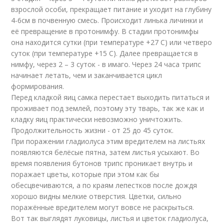
взрослой особи, прекращает питание и уходит на глубину
4-6см в почвенную смесь. Происходит линька личинки и
её превращение в протонимфу. В стадии протонимфы
она находится сутки (при температуре +27 С) или четверо
суток (при температуре +15 С). Далее превращается в
нимфу, через 2 – 3 суток - в имаго. Через 24 часа трипс
начинает летать, чем и заканчивается цикл
формирования.
Перед кладкой яиц самка перестает выходить питаться и
проживает под землей, поэтому эту тварь, так же как и
кладку яиц практически невозможно уничтожить.
Продолжительность жизни - от 25 до 45 суток.
При поражении гладиолуса этим вредителем на листьях
появляются белёсые пятна, затем листья усыхают. Во
время появления бутонов трипс проникает внутрь и
поражает цветы, которые при этом как бы
обесцвечиваются, а по краям лепестков после дождя
хорошо видны мелкие отверстия. Цветки, сильно
поражённые вредителем могут вовсе не раскрыться.
Вот так выглядят луковицы, листья и цветок гладиолуса,