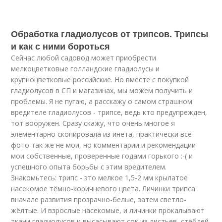
Обработка гладиолусов от трипсов. Трипсы
и как с ними бороться
Сейчас любой садовод может приобрести
мелкоцветковые голландские гладиолусы и
крупноцветковые российские. Но вместе с покупкой
гладиолусов в СП и магазинах, мы можем получить и
проблемы. Я не пугаю, а расскажу о самом страшном
вредителе гладиолусов - трипсе, ведь кто предупрежден,
тот вооружен. Сразу скажу, что очень многое я
элементарно скопировала из инета, практически все
фото так же не мои, но комментарии и рекомендации
мои собственные, проверенные годами горького :-( и
успешного опыта борьбы с этим вредителем.
Знакомьтесь: трипс - это мелкое 1,5-2 мм крылатое
насекомое тёмно-коричневого цвета. Личинки трипса
вначале развития прозрачно-белые, затем светло-
жёлтые. И взрослые насекомые, и личинки прокалывают
ткани гладиолусов и высасывают сок из листьев, стеблей,