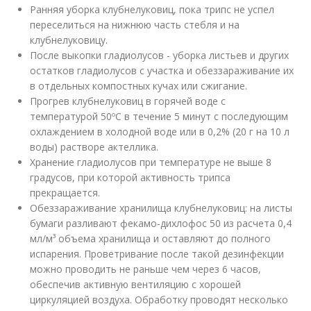
Ранняя уборка клубнелуковиц, пока трипс не успел
переселиться на нижнюю часть стебля и на
клубнелуковицу.
После выкопки гладиолусов - уборка листьев и других
остатков гладиолусов с участка и обеззараживание их
в отдельных компостных кучах или сжигание.
Прогрев клубнелуковиц в горячей воде с
температурой 50ºС в течение 5 минут с последующим
охлаждением в холодной воде или в 0,2% (20 г на 10 л
воды) растворе актеллика.
Хранение гладиолусов при температуре не выше 8
градусов, при которой активность трипса
прекращается.
Обеззараживание хранилища клубнелуковиц: на листы
бумаги разливают фекамо-дихлофос 50 из расчета 0,4
мл/м³ объема хранилища и оставляют до полного
испарения. Проветривание после такой дезинфекции
можно проводить не раньше чем через 6 часов,
обеспечив активную вентиляцию с хорошей
циркуляцией воздуха. Обработку проводят несколько