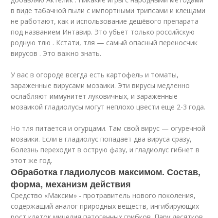
в виде табачной пыли с импортными трипсами и клещами
не работают, как и использование дешёвого препарата
под названием Интавир. Это убьет только российскую
родную тлю . Кстати, тля — самый опасный переносчик
вирусов . Это важно знать.
У вас в огороде всегда есть картофель и томаты,
зараженные вирусами мозаики. Эти вирусы медленно
ослабляют иммунитет луковичных, и зараженные
мозаикой гладиолусы могут неплохо цвести еще 2-3 года.
Но тля питается и огурцами. Там свой вирус — огуречной
мозаики. Если в гладиолус попадает два вируса сразу,
болезнь переходит в острую фазу, и гладиолус гибнет в
этот же год.
Обработка гладиолусов максимом. Состав,
форма, механизм действия
Средство «Максим» - протравитель нового поколения,
содержащий аналог природных веществ, ингибирующих
рост клеток мицелия патогенных грибков. Пару десятков