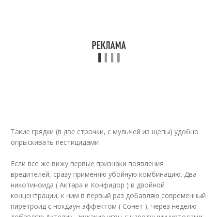
Такие грядки (в две строчки, с мульчей из щепы) удобно
опрыскивать пестицидами
Если все же вижу первые признаки появления
вредителей, сразу применяю убойную комбинацию. Два
никотиноида ( Актара и Конфидор ) в двойной
концентрации, к ним в первый раз добавляю современный
пиретроид с нокдаун-эффектом ( Сонет ), через неделю
добавляю Актелик . Никакие игры с народными методами