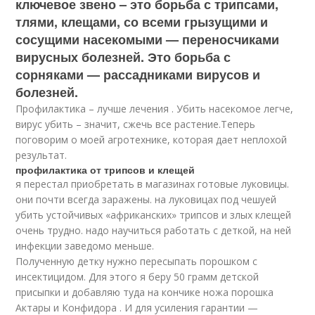
ключевое звено – это борьба с трипсами,
тлями, клещами, со всеми грызущими и
сосущими насекомыми — переносчиками
вирусных болезней. Это борьба с
сорняками — рассадниками вирусов и
болезней.
Профилактика – лучше лечения . Убить насекомое легче,
вирус убить – значит, сжечь все растение.Теперь
поговорим о моей агротехнике, которая дает неплохой
результат.
профилактика от трипсов и клещей
я перестал приобретать в магазинах готовые луковицы.
они почти всегда заражены. на луковицах под чешуей
убить устойчивых «африканских» трипсов и злых клещей
очень трудно. надо научиться работать с деткой, на ней
инфекции заведомо меньше.
Полученную детку нужно пересыпать порошком с
инсектицидом. Для этого я беру 50 грамм детской
присыпки и добавляю туда на кончике ножа порошка
Актары и Конфидора . И для усиления гарантии —