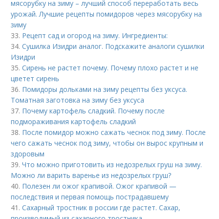
мясорубку на зиму – лучший способ переработать весь
урожай. Лучшие рецепты помидоров через мясорубку на
зиму
33.
Рецепт сад и огород на зиму. Ингредиенты:
34.
Сушилка Изидри аналог. Подскажите аналоги сушилки
Изидри
35.
Сирень не растет почему. Почему плохо растет и не
цветет сирень
36.
Помидоры дольками на зиму рецепты без уксуса.
Томатная заготовка на зиму без уксуса
37.
Почему картофель сладкий. Почему после
подмораживания картофель сладкий
38.
После помидор можно сажать чеснок под зиму. После
чего сажать чеснок под зиму, чтобы он вырос крупным и
здоровым
39.
Что можно приготовить из недозрелых груш на зиму.
Можно ли варить варенье из недозрелых груш?
40.
Полезен ли ожог крапивой. Ожог крапивой —
последствия и первая помощь пострадавшему
41.
Сахарный тростник в россии где растет. Сахар,
производимый из сахарного тростника