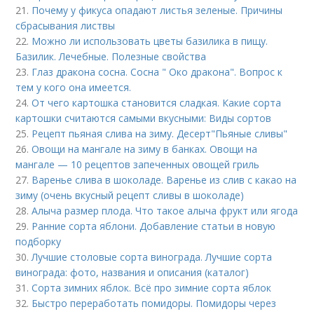
21.
Почему у фикуса опадают листья зеленые. Причины
сбрасывания листвы
22.
Можно ли использовать цветы базилика в пищу.
Базилик. Лечебные. Полезные свойства
23.
Глаз дракона сосна. Сосна " Око дракона". Вопрос к
тем у кого она имеется.
24.
От чего картошка становится сладкая. Какие сорта
картошки считаются самыми вкусными: Виды сортов
25.
Рецепт пьяная слива на зиму. Десерт"Пьяные сливы"
26.
Овощи на мангале на зиму в банках. Овощи на
мангале — 10 рецептов запеченных овощей гриль
27.
Варенье слива в шоколаде. Варенье из слив с какао на
зиму (очень вкусный рецепт сливы в шоколаде)
28.
Алыча размер плода. Что такое алыча фрукт или ягода
29.
Ранние сорта яблони. Добавление статьи в новую
подборку
30.
Лучшие столовые сорта винограда. Лучшие сорта
винограда: фото, названия и описания (каталог)
31.
Сорта зимних яблок. Всё про зимние сорта яблок
32.
Быстро переработать помидоры. Помидоры через