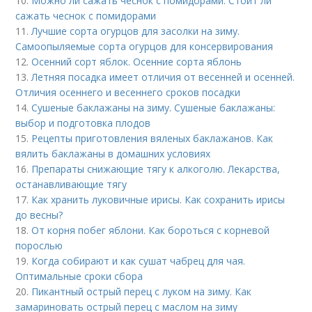
10.
Можно ли сажать чеснок с помидорами. Стоит ли
сажать чеснок с помидорами
11.
Лучшие сорта огурцов для засолки на зиму.
Самоопыляемые сорта огурцов для консервирования
12.
Осенний сорт яблок. Осенние сорта яблонь
13.
Летняя посадка имеет отличия от весенней и осенней.
Отличия осеннего и весеннего сроков посадки
14.
Сушеные баклажаны на зиму. Сушеные баклажаны:
выбор и подготовка плодов
15.
Рецепты приготовления вяленых баклажанов. Как
вялить баклажаны в домашних условиях
16.
Препараты снижающие тягу к алкоголю. Лекарства,
останавливающие тягу
17.
Как хранить луковичные ирисы. Как сохранить ирисы
до весны?
18.
От корня побег яблони. Как бороться с корневой
порослью
19.
Когда собирают и как сушат чабрец для чая.
Оптимальные сроки сбора
20.
Пикантный острый перец с луком на зиму. Как
замариновать острый перец с маслом на зиму