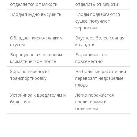
отделяется от мякоти
отделить от мякоти
Плоды трудно высушить
Плоды подвергаются
сушке: получают
чернослив
Обладает кисло-сладким
Вкуснее , более сочная
вкусом
и сладкая
Выращивается в теплом
Выращивается
климатическом поясе
повсеместно
Хорошо переносит
На большие расстояния
транспортировку
перевозят недозрелые
плоды
Устойчива к вредителям и
Легко поражается
болезням
вредителями и
болезнями