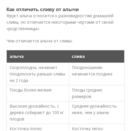
Как отличить сливу от алычи
Фрукт алыча относится к разновидностям домашней
сливы, но отличается некоторыми чертами от своей
«родственницы».
Чем отличается алыча от сливы:
алыча
слива
Скороплодна, начинает
Плодоношение
плодоносить раньше сливы
начинается позднее
на 2 года
Плоды более мелкие
Плоды средних
размеров
Высокая урожайность, с
Средняя урожайность:
дерева собирают до 100 кг
ниже, чем у алычи
плодов
Косточка плохо
Косточку легко