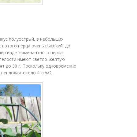
вкус полуострый, в небольших
т этого перца очень высокий, до
мер индетерминантного перца.
 спелости имеют светло-жёлтую
ят до 30 г. Поскольку одновременно
неплохая: около 4 кг/м
2
.