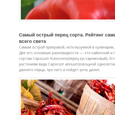
Самый острый перец сорта. Рейтинг сам
всего света
Самым острой приправой, используемой в кулинарии,
Две его основные разновидности — это кайенский и п
сортам Capsicum frutescens(перец кустарниковый). В
растениям вида Capsicum annuum(овощной однолетни
данного перца, про него и пойдет речь далее.