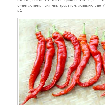
красные, они мелкие: масса перчика около 3 г, стен
очень сильным приятным ароматом, сильноострые. Ур
м
2
.