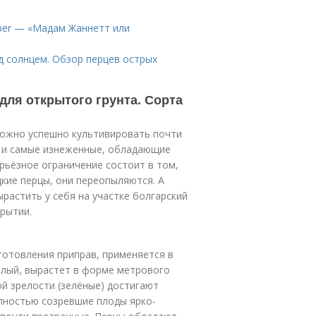
pper — «Мадам Жаннетт или
д солнцем. Обзор перцев острых
для открытого грунта. Сорта
 можно успешно культивировать почти
е и самые изнеженные, обладающие
рьёзное ограничение состоит в том,
дкие перцы, они переопыляются. А
растить у себя на участке болгарский
крытии.
готовления приправ, применяется в
елый, вырастет в форме метрового
ой зрелости (зелёные) достигают
олностью созревшие плоды ярко-