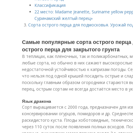
Классификация
22 место: Madame Jeanette, Suriname yellow pe
Суринамский желтый перец»
Сорта острого перца для подмосковья. Урожай по
Самые популярные сорта острого перца 
острого перца для закрытого грунта
В теплицах, как плёночных, так и поликарбонатных,
любые сорта, но обычно в них сажают высокорослы
недостаточной устойчивостью к капризам погоды. Се
что нельзя под одной крышей посадить острые и сла
поскольку главным образом огородники стараются вы
перец, острым сортам не всегда достаётся место в у
Язык дракона
Сорт выращивается с 2000 года, предназначен для из
консервировании огурцов, помидоров и др. Среднесп
раскидистого куста. Плоды хоботовидные, техническ
через 110 суток после появления полных всходов. П