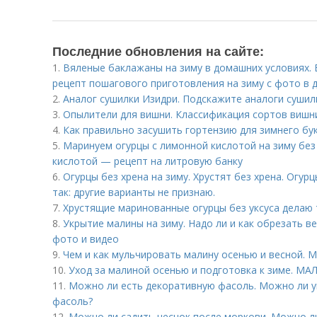
Последние обновления на сайте:
1.
Вяленые баклажаны на зиму в домашних условиях. 
рецепт пошагового приготовления на зиму с фото в 
2.
Аналог сушилки Изидри. Подскажите аналоги сушил
3.
Опылители для вишни. Классификация сортов вишн
4.
Как правильно засушить гортензию для зимнего бу
5.
Маринуем огурцы с лимонной кислотой на зиму без
кислотой — рецепт на литровую банку
6.
Огурцы без хрена на зиму. Хрустят без хрена. Огур
так: другие варианты не признаю.
7.
Хрустящие маринованные огурцы без уксуса делаю т
8.
Укрытие малины на зиму. Надо ли и как обрезать в
фото и видео
9.
Чем и как мульчировать малину осенью и весной. 
10.
Уход за малиной осенью и подготовка к зиме. 
11.
Можно ли есть декоративную фасоль. Можно ли у
фасоль?
12.
Можно ли садить чеснок после моркови. Можно л