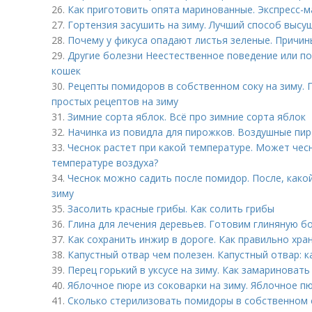
26.
Как приготовить опята маринованные. Экспресс-
27.
Гортензия засушить на зиму. Лучший способ высу
28.
Почему у фикуса опадают листья зеленые. Причи
29.
Другие болезни Неестественное поведение или по
кошек
30.
Рецепты помидоров в собственном соку на зиму.
простых рецептов на зиму
31.
Зимние сорта яблок. Всё про зимние сорта яблок
32.
Начинка из повидла для пирожков. Воздушные пир
33.
Чеснок растет при какой температуре. Может чес
температуре воздуха?
34.
Чеснок можно садить после помидор. После, како
зиму
35.
Засолить красные грибы. Как солить грибы
36.
Глина для лечения деревьев. Готовим глиняную б
37.
Как сохранить инжир в дороге. Как правильно хра
38.
Капустный отвар чем полезен. Капустный отвар: к
39.
Перец горький в уксусе на зиму. Как замариновать
40.
Яблочное пюре из соковарки на зиму. Яблочное п
41.
Сколько стерилизовать помидоры в собственном 