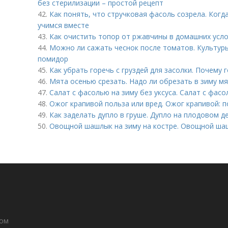
без стерилизации – простой рецепт
42.
Как понять, что стручковая фасоль созрела. Когд
учимся вместе
43.
Как очистить топор от ржавчины в домашних усло
44.
Можно ли сажать чеснок после томатов. Культур
помидор
45.
Как убрать горечь с груздей для засолки. Почему 
46.
Мята осенью срезать. Надо ли обрезать в зиму мя
47.
Салат с фасолью на зиму без уксуса. Салат с фасо
48.
Ожог крапивой польза или вред. Ожог крапивой: п
49.
Как заделать дупло в груше. Дупло на плодовом де
50.
Овощной шашлык на зиму на костре. Овощной шаш
дом