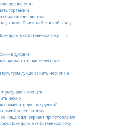
маринование опят
шить гортензии
ны сбрасывания листвы
за у кошки. Причины беспокойства у
 Помидоры в собственном соку — 6
ожки в духовке
нок прорастать при минусовой
й культуры лучше сажать чеснок на
олтушку для саженцев
нить инжир
ак применять для похудения?
 горький перец на зиму
юре - еще один вариант приготовления
соку. Помидоры в собственном соку