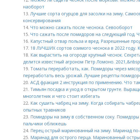
наоборот
13.
Лучшие сорта огурцов для засолки на зиму. Само
консервирования
14.
Что можно сажать после чеснока. Севооборот
15.
Что сажать после помидоров на следующий год. 
16.
Капустный отвар польза и вред. Разрешенные про
17.
18 ЛУЧШИХ сортов озимого чеснока в 2022 году. 
18.
Как вырастить на огороде крупный чеснок. Секре
делится известный агроном Петр Ломоно. 2021,&nbsp
19.
Томаты переработать, как. Помидоры через мясор
переработать весь урожай. Лучшие рецепты помидоро
20.
АСД фракция 2 инструкция по применению. Что так
21.
Тимьян посадка и уход в открытом грунте. Выращи
многолетник и чего стоит избегать
22.
Как сушить чабрец на зиму. Когда собирать чабре
опытных травников
23.
Помидоры на зиму в собственном соку. Помидоры 
пальчики оближешь
24.
Перец острый маринованный на зиму. Маринад по-
25.
Маринад для острого перца. Маринованный остры