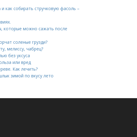
а и как собирать стручковую фасоль –
виях.
ы, которые можно сажать после
горчат соленые грузди?
ту, мелиссу, чабрец?
лью без уксуса
ольза или вред
реве. Как лечить?
лык зимой по вкусу лето