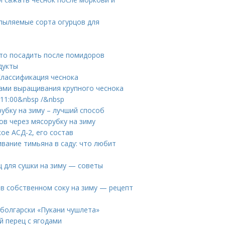
опыляемые сорта огурцов для
Что посадить после помидоров
дукты
Классификация чеснока
тами выращивания крупного чеснока
11:00&nbsp /&nbsp
убку на зиму – лучший способ
в через мясорубку на зиму
ое АСД-2, его состав
вание тимьяна в саду: что любит
ц для сушки на зиму — советы
в собственном соку на зиму — рецепт
болгарски «Пукани чушлета»
й перец с ягодами