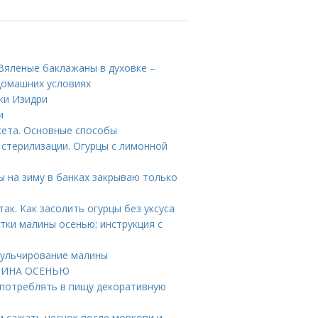
Вяленые баклажаны в духовке –
домашних условиях
ки Изидри
и
кета. Основные способы
 стерилизации. Огурцы с лимонной
цы на зиму в банках закрываю только
ак. Как засолить огурцы без уксуса
етки малины осенью: инструкция с
Мульчирование малины
МАЛИНА ОСЕНЬЮ
потреблять в пищу декоративную
и сажать чеснок после моркови и