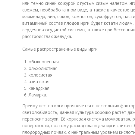
или темно синей кожурой с густым сизым налетом. Я
свежем, необработанном виде, а также в качестве ц
мармелада, вин, соков, компотов, сухофруктов, пасти
витаминный состав плодов ирги будет кстати людям
сердечно-сосудистой системы, а также при бессонниц
расстройствах желудка.
Самые распространенные виды ирги:
обыкновенная
ольхолистная
колосистая
азиатская
канадская
Ламарка.
Преимущества ирги проявляется в нескольких фактор
светолюбивость, данная культура хорошо растет даж
переносит засухи. Её корневая система мочковатая, 
поверхности, поэтому расход влаги для ирги снижен. 
плодородных почвах, с нейтральным уровнем кислотн