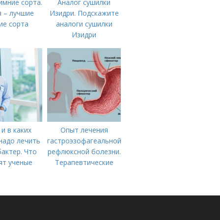
имние сорта.
Аналог сушилки
 – лучшие
Изидри. Подскажите
ие сорта
аналоги сушилки
Изидри
 и в каких
Опыт лечения
надо лечить
гастроэзофагеальной
актер. Что
рефлюксной болезни.
ят ученые
Терапевтические
аспекты
гастроэзофагеальной
рефлюксной болезни