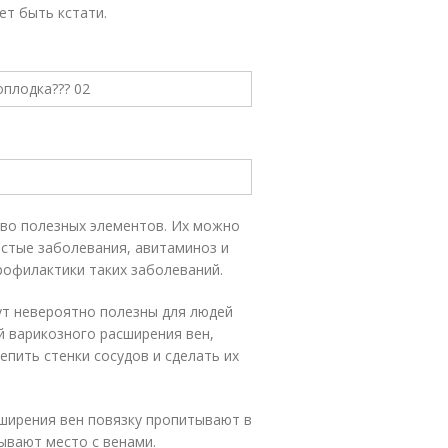
ет быть кстати.
тво полезных элементов. Их можно
истые заболевания, авитаминоз и
рофилактики таких заболеваний.
дут невероятно полезны для людей
й варикозного расширения вен,
пить стенки сосудов и сделать их
сширения вен повязку пропитывают в
зывают место с венами.