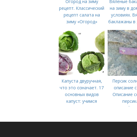
Огород на зиму
Вяленые бак
рецепт. Классический
на зиму в д
рецепт салата на
условиях. В
зиму «Огород»
баклажаны в 
– рецепт пош
приготовле
зиму с фо
домашних ус
Капуста двуручная,
Персик сол
что это означает. 17
описание с
основных видов
Описание с
капуст: учимся
персик
различать капусту
(советский,с
новость с
пушистый р