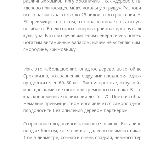
различных языков, иргу обозначают, как «дерево с т
«дерево приносящее мёд», «скальную грушу». Разнови
всего насчитывают около 25 видов этого растения. Н
Её преимущество в том, что она выживает в таких ус
погибают. В некоторых северных районах ирга чуть 
культура. В этом случае жителям севера очень повез
богатым витаминным запасом, ничем не уступающим 
смородине, крыжовнику.
Ирга это небольшое листопадное дерево, высотой до
Срок жизни, по сравнению с другими плодово-ягодны
продолжителен 60–80 лет. Листья простые, округлой
мае, цветками светлого или кремового оттенка. В э
кратковременные понижения до -5…-7С. Цветки собра
Немалым преимуществом ирги является самоплоднос
плодоносить без опыления деревом партнером.
Созревание плодов ирги начинается в июле. Ботанич
плоды яблоком, хотя они и отдаленно не имеют никак
1 см в диаметре, сочная и очень сладкая, немного т