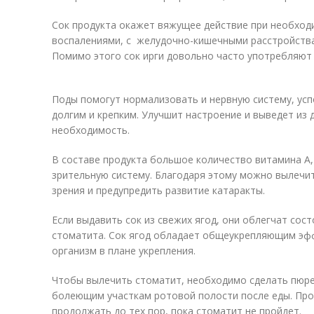
Сок продукта окажет вяжущее действие при необход
воспалениями, с желудочно-кишечными расстройства
Помимо этого сок ирги довольно часто употребляют 
Поды помогут нормализовать и нервную систему, успо
долгим и крепким. Улучшит настроение и выведет из д
необходимость.
В составе продукта большое количество витамина A,
зрительную систему. Благодаря этому можно вылечит
зрения и предупредить развитие катаракты.
Если выдавить сок из свежих ягод, они облегчат сост
стоматита. Сок ягод обладает общеукрепляющим эфф
организм в плане укрепления.
Чтобы вылечить стоматит, необходимо сделать пюре 
болеющим участкам ротовой полости после еды. Про
продолжать до тех пор, пока стоматит не пройдет.