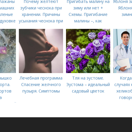
лажаны
Почему желтеют
Пригибать малину на
Яблоня з
омашних
зубчики чеснока при
зиму или нет +
Яблоня
яленые
хранении. Причины
Схемы. Пригибание
зимн
духовке
усыхания чеснока при
малины –, как
агового
хранении
правильно сделать и
ния на
когда
то в
ловиях
нышко
Лечебная программа
Тля на эустоме.
Когда
орта.
Спасение желчного
Эустома – идеальный
случаях 
ортов
пузыря. Симптомы
садовый цветок
хеликоб
а
говор
олнечный,
тепи,
анний)