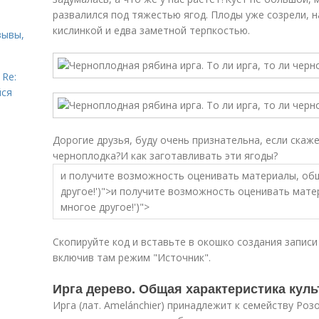
развалился под тяжестью ягод. Плоды уже созрели, н
кислинкой и едва заметной терпкостью.
зывы,
 Re:
йся
Дорогие друзья, буду очень признательна, если скажет
черноплодка?И как заготавливать эти ягоды?
и получите возможность оценивать материалы, об
другое!')">и получите возможность оценивать мат
многое другое!')">
Скопируйте код и вставьте в окошко создания записи 
включив там режим "Источник".
Ирга дерево. Общая характеристика кул
Ирга (лат. Amelánchier) принадлежит к семейству Роз