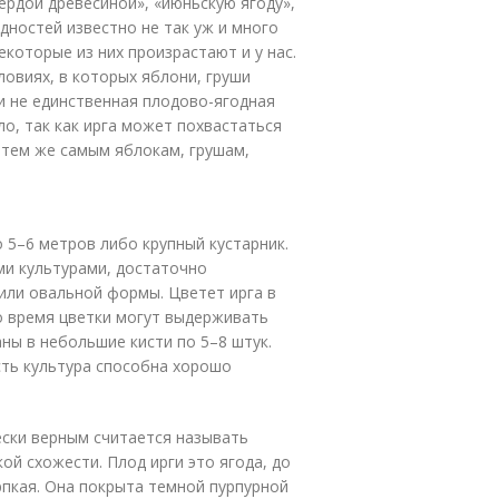
вердой древесиной», «июньскую ягоду»,
дностей известно не так уж и много
екоторые из них произрастают и у нас.
ловиях, в которых яблони, груши
ли не единственная плодово-ягодная
ло, так как ирга может похвастаться
тем же самым яблокам, грушам,
 5–6 метров либо крупный кустарник.
ми культурами, достаточно
 или овальной формы. Цветет ирга в
то время цветки могут выдерживать
ны в небольшие кисти по 5–8 штук.
ть культура способна хорошо
ески верным считается называть
ой схожести. Плод ирги это ягода, до
ерпкая. Она покрыта темной пурпурной