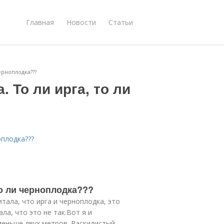
Главная
Новости
Статьи
ерноплодка???
 То ли ирга, то ли
оплодка???
то ли черноплодка???
читала, что ирга и черноплодка, это
ла, что это не так.Вот я и
меньше двух метров. Раскидистый,