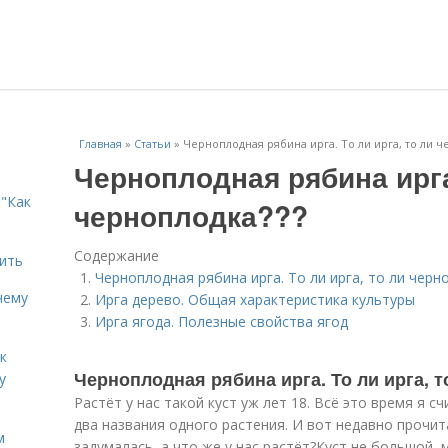
Главная
»
Статьи
»
Черноплодная рябина ирга. То ли ирга, то ли ч
Черноплодная рябина ирга.
"Как
черноплодка???
Содержание
дить
Черноплодная рябина ирга. То ли ирга, то ли черн
чему
Ирга дерево. Общая характеристика культуры
Ирга ягода. Полезные свойства ягод
к
Черноплодная рябина ирга. То ли ирга, 
у
Растёт у нас такой куст уж лет 18. Всё это время я с
два названия одного растения. И вот недавно прочита
м
задумалась, а что же у нас растёт?Куст не большой, 