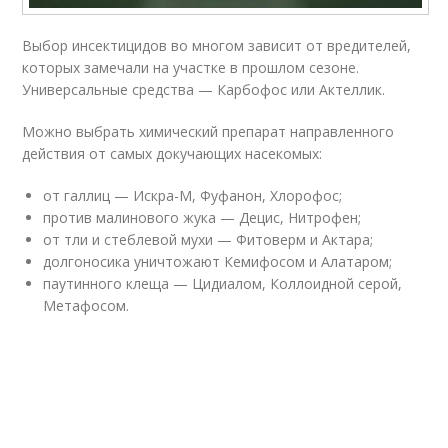
Выбор инсектицидов во многом зависит от вредителей,
которых замечали на участке в прошлом сезоне.
Универсальные средства — Карбофос или Актеллик.
Можно выбрать химический препарат направленного
действия от самых докучающих насекомых:
от галлиц — Искра-М, Фуфанон, Хлорофос;
против малинового жука — Децис, Нитрофен;
от тли и стеблевой мухи — Фитоверм и Актара;
долгоносика уничтожают Кемифосом и Алатаром;
паутинного клеща — Цидиалом, Коллоидной серой,
Метафосом.