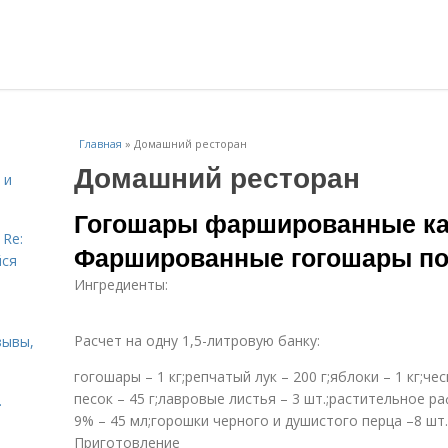
Главная
»
Домашний ресторан
Домашний ресторан
 и
Гогошары фаршированные ка
 Re:
Фаршированные гогошары по
йся
Ингредиенты:
Расчет на одну 1,5-литровую банку:
зывы,
гогошары – 1 кг;репчатый лук – 200 г;яблоки – 1 кг;че
песок – 45 г;лавровые листья – 3 шт.;растительное р
.
9% – 45 мл;горошки черного и душистого перца –8 шт.
Приготовление