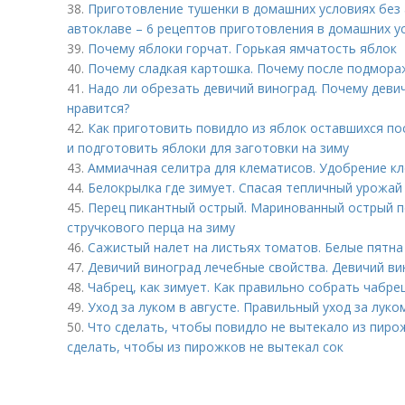
38.
Приготовление тушенки в домашних условиях без
автоклаве – 6 рецептов приготовления в домашних у
39.
Почему яблоки горчат. Горькая ямчатость яблок
40.
Почему сладкая картошка. Почему после подмора
41.
Надо ли обрезать девичий виноград. Почему деви
нравится?
42.
Как приготовить повидло из яблок оставшихся по
и подготовить яблоки для заготовки на зиму
43.
Аммиачная селитра для клематисов. Удобрение к
44.
Белокрылка где зимует. Спасая тепличный урожай
45.
Перец пикантный острый. Маринованный острый п
стручкового перца на зиму
46.
Сажистый налет на листьях томатов. Белые пятна
47.
Девичий виноград лечебные свойства. Девичий вин
48.
Чабрец, как зимует. Как правильно собрать чабрец
49.
Уход за луком в августе. Правильный уход за луко
50.
Что сделать, чтобы повидло не вытекало из пирож
сделать, чтобы из пирожков не вытекал сок