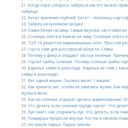
21.
Когда пора собирать чабрец и как его можно при
чабреца
22.
Батат хранение клубней. Батат - «близнец» карто
23.
Чабрец на кухонном окошке
24.
Слива белая на зиму. Самые вкусные заготовки из
25.
Соленые опята в банках на зиму. Соленые опята н
26.
ТОП 10 рецептов маринованных опят. Простой рец
27.
Сорта слив для ростовской области. Слива
28.
Почему у фикуса опадают листья зеленые. Причи
29.
Горчат грибы соленые. Почему соленые грибы гор
30.
Варенье слива в шоколаде. Варенье из слив с кака
сливы в шоколаде)
31.
Вес одной вишни. Сколько весит 1 вишня?
32.
Как хранить рис, чтобы не завелись жучки. Как на
жучки и моль
33.
Как из соленых огурцов сделать маринованные. О
34.
Что делать если соленые грузди горчат. Что делат
35.
Лук гниет, как сохранить лук. Что делать, если гни
36.
Помидоры проросли внутри. Ростки в свежем поми
37.
На свекле парша. Парша свеклы