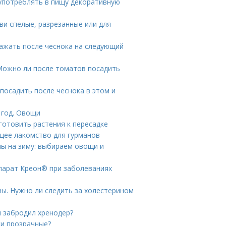
употреблять в пищу декоративную
ви спелые, разрезанные или для
сажать после чеснока на следующий
 Можно ли после томатов посадить
 посадить после чеснока в этом и
 год. Овощи
готовить растения к пересадке
ящее лакомство для гурманов
ы на зиму: выбираем овощи и
епарат Креон® при заболеваниях
ны. Нужно ли следить за холестерином
и забродил хренодер?
ки прозрачные?