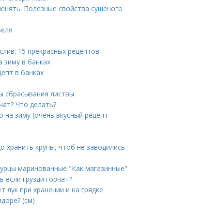
менять. Полезные свойства сушеного
феля
 слив: 15 прекрасных рецептов
а зиму в банках
епт в банках
ны сбрасывания листвы
чат? Что делать?
о на зиму (очень вкусный рецепт
до хранить крупы, чтоб не заводились
гурцы маринованные "Как магазинные"
ь если грузди горчат?
ет лук при хранении и на грядке
доре? (см)