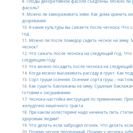
8.
Плоды декоративной фасоли съедобны. Можно ли 
фасоль?
9.
Можно ли замораживать киви. Как дома хранить ки
дозревания
10.
А какие культуры вы сажаете после чеснока. Что 
год
11.
Можно ли после помидор садить чеснок на зиму.
чеснок?
12.
Что сажать после чеснока на следующий год.. Что
следующем году
13.
Что можно посадить после чеснока на следующий
14.
Когда можно высаживать рассаду в грунт. Как под
15.
Сорт груши осенняя. Осенние сорта груш – насто
16.
Как сушить баклажаны на зиму. Сушеные баклажан
готовим к засушиванию
17.
Чеснока настойка инструкция по применению. Пр
желудочно-кишечного тракта
18.
При каком холестерине надо начинать пить стати
здоровым людям?
19.
Что делать если забродил огонек. Что делать есл
20.
Почему чеснок прозрачный. Почему у чеснока зуб