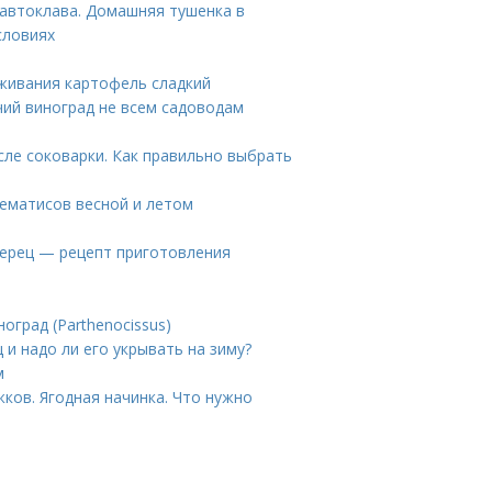
 автоклава. Домашняя тушенка в
словиях
живания картофель сладкий
чий виноград не всем садоводам
сле соковарки. Как правильно выбрать
лематисов весной и летом
ерец — рецепт приготовления
оград (Parthenocissus)
 и надо ли его укрывать на зиму?
м
ков. Ягодная начинка. Что нужно