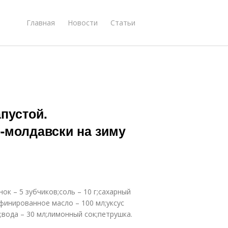
Главная
Новости
Статьи
пустой.
-молдавски на зиму
снок – 5 зубчиков;соль – 10 г;сахарный
афинированное масло – 100 мл;уксус
;вода – 30 мл;лимонный сок;петрушка.