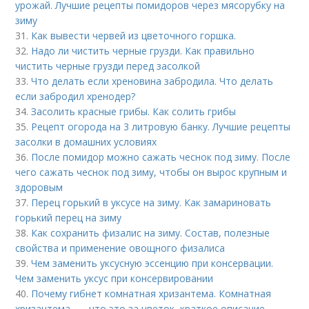
урожай. Лучшие рецепты помидоров через мясорубку на
зиму
31.
Как вывести червей из цветочного горшка.
32.
Надо ли чистить черные грузди. Как правильно
чистить черные грузди перед засолкой
33.
Что делать если хреновина забродила. Что делать
если забродил хренодер?
34.
Засолить красные грибы. Как солить грибы
35.
Рецепт огорода на 3 литровую банку. Лучшие рецепты
засолки в домашних условиях
36.
После помидор можно сажать чеснок под зиму. После
чего сажать чеснок под зиму, чтобы он вырос крупным и
здоровым
37.
Перец горький в уксусе на зиму. Как замариновать
горький перец на зиму
38.
Как сохранить физалис на зиму. Состав, полезные
свойства и применение овощного физалиса
39.
Чем заменить уксусную эссенцию при консервации.
Чем заменить уксус при консервировании
40.
Почему гибнет комнатная хризантема. Комнатная
хризантема —, что это за цветок, краткое описание