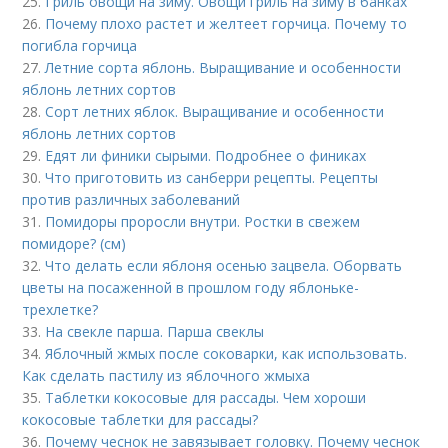
25.
Гриль овощи на зиму. Овощи гриль на зиму в банках
26.
Почему плохо растет и желтеет горчица. Почему то
погибла горчица
27.
Летние сорта яблонь. Выращивание и особенности
яблонь летних сортов
28.
Сорт летних яблок. Выращивание и особенности
яблонь летних сортов
29.
Едят ли финики сырыми. Подробнее о финиках
30.
Что приготовить из санберри рецепты. Рецепты
против различных заболеваний
31.
Помидоры проросли внутри. Ростки в свежем
помидоре? (см)
32.
Что делать если яблоня осенью зацвела. Оборвать
цветы на посаженной в прошлом году яблоньке-
трехлетке?
33.
На свекле парша. Парша свеклы
34.
Яблочный жмых после соковарки, как использовать.
Как сделать пастилу из яблочного жмыха
35.
Таблетки кокосовые для рассады. Чем хороши
кокосовые таблетки для рассады?
36.
Почему чеснок не завязывает головку. Почему чеснок