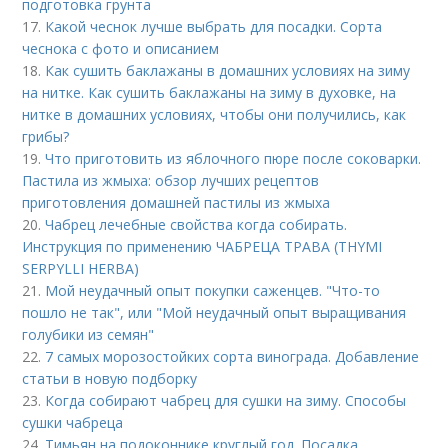
подготовка грунта
17.
Какой чеснок лучше выбрать для посадки. Сорта
чеснока с фото и описанием
18.
Как сушить баклажаны в домашних условиях на зиму
на нитке. Как сушить баклажаны на зиму в духовке, на
нитке в домашних условиях, чтобы они получились, как
грибы?
19.
Что приготовить из яблочного пюре после соковарки.
Пастила из жмыха: обзор лучших рецептов
приготовления домашней пастилы из жмыха
20.
Чабрец лечебные свойства когда собирать.
Инструкция по применению ЧАБРЕЦА ТРАВА (THYMI
SERPYLLI HERBA)
21.
Мой неудачный опыт покупки саженцев. "Что-то
пошло не так", или "Мой неудачный опыт выращивания
голубики из семян"
22.
7 самых морозостойких сорта винограда. Добавление
статьи в новую подборку
23.
Когда собирают чабрец для сушки на зиму. Способы
сушки чабреца
24.
Тимьян на подоконнике круглый год. Посадка