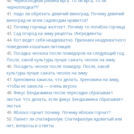
40.
Черноплодная рябина ирга. То ли ирга, то ли
черноплодка???
41.
Надо ли обрезать девичий виноград. Почему девичий
виноград не всем садоводам нравится?
42.
Почему горчица желтеет. Почему то погибла горчица
43.
Сад огород на зиму рецепты. Ингредиенты:
44.
Кот ведет себя неадекватно. Признаки неадекватного
поведения кошачьих питомцев
45.
Посадка чеснока после помидоров на следующий год.
После, какой культуры лучше сажать чеснок на зиму
46.
Посадить чеснок после помидор. После, какой
культуры лучше сажать чеснок на зиму
47.
Хреновина закисла, что делать. Хреновина на зиму,
чтобы не закисла — очень вкусно
48.
Фикус Бенджамина после пересадки сбрасывает
листья. Что делать, если фикус Бенджамина сбрасывает
листья
49.
Яблоко горчит почему. Почему яблоки горчат?
50.
Пахнет ли спатифиллум. Спатифиллум ядовитый или
нет, вопросы и ответы