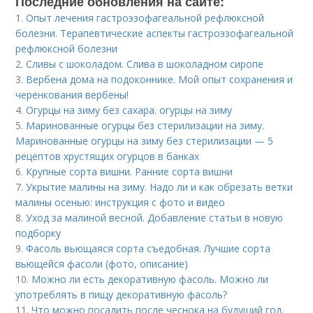
Последние обновления на сайте:
1.
Опыт лечения гастроэзофагеальной рефлюксной
болезни. Терапевтические аспекты гастроэзофагеальной
рефлюксной болезни
2.
Сливы с шоколадом. Слива в шоколадном сиропе
3.
Вербена дома на подоконнике. Мой опыт сохранения и
черенкования вербены!
4.
Огурцы на зиму без сахара. огурцы на зиму
5.
Маринованные огурцы без стерилизации на зиму.
Маринованные огурцы на зиму без стерилизации — 5
рецептов хрустящих огурцов в банках
6.
Крупные сорта вишни. Ранние сорта вишни
7.
Укрытие малины на зиму. Надо ли и как обрезать ветки
малины осенью: инструкция с фото и видео
8.
Уход за малиной весной. Добавление статьи в новую
подборку
9.
Фасоль вьющаяся сорта съедобная. Лучшие сорта
вьющейся фасоли (фото, описание)
10.
Можно ли есть декоративную фасоль. Можно ли
употреблять в пищу декоративную фасоль?
11.
Что можно посадить после чеснока на будущий год.