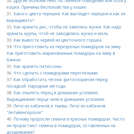
30.
Другие болезни Неестественное поведение или поза у
кошки. Причины беспокойства у кошек
31.
Какого цвета черешня. Как выглядит черешня и как ее
выращивать?
32.
Как хранить рис, чтобы не завелись жучки. Как надо
хранить крупы, чтоб не заводились жучки и моль
33.
Как вывести червей из цветочного горшка.
34.
Что приготовить из перезрелых помидоров на зиму.
Как приготовить маринованные помидоры на зиму в
банках
35.
Как хранить патиссоны
36.
Что сделать с помидорами переспелыми.
37.
Как обработать чеснок фитоспорином перед
посадкой. Народные методы
38.
Как опылять перец в домашних условиях.
Выращивание перца чили в домашних условиях
39.
Лечо из кабачков и тыквы. Лечо из кабачков
"Антивенгерское"
40.
Почему проросли семена в красных помидорах. Часто
ли прорастают семена в помидорах, оставленных на
дозаривание?