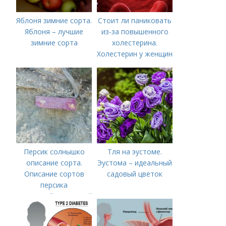
Яблоня зимние сорта.
Стоит ли паниковать
Яблоня – лучшие
из-за повышенного
зимние сорта
холестерина.
Холестерин у женщин
Персик солнышко
Тля на эустоме.
описание сорта.
Эустома – идеальный
Описание сортов
садовый цветок
персика
(советский,солнечный,
новость степи,
пушистый ранний)