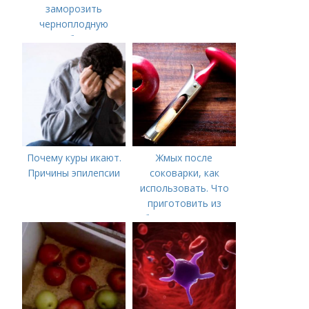
заморозить
черноплодную
рябину
Почему куры икают.
Жмых после
Причины эпилепсии
соковарки, как
использовать. Что
приготовить из
яблочного пюре от
сока после
соковарки,
соковыжималки.
Рецепты пошагово