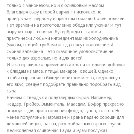
только с майонезом, но и с оливковым маслом –
благодаря сыру второй вариант нисколько не
проигрывает первому и при этом гораздо более полезен.
Нет времени на приготовление обеда или ужина? И тут
выручит сыр – горячие бутерброды с сыром и
практически любыми ингредиентами из холодильника
(мясом, птицей, грибами и т.д.) спасут положение. А
сырная запеканка – это сказочное удовольствие не
только для взрослых, но и для детей.
Итак, сыр широко применяется как питательная добавка
к блюдам из мяса, птицы, макарон, овощей. Однако
чтобы сыр занял в блюде почетное место, подчеркнув
его вкус, следует подобрать правильно подобрать вид
сыра.
Начнем с твердых и полутвердых сыров. Например,
Чеддер, Грюйер, Эмменталь, Маасдам, Бофор прекрасно
подходят для приготовления фондю, супов, тостов. Не
менее популярные Пармезан и Грана падано хороши для
домашней пиццы, пасты, разнообразных сырных соусов.
Великолепная сливочная Гауда и Эдам послужат