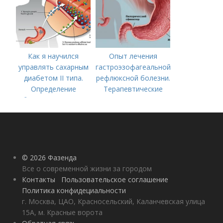
Как я научился
Опыт лечения
управлять сахарным
гастроэзофагеальной
диабетом II типа.
рефлюксной болезни.
Определение
Терапевтические
болезни. Причины
аспекты
заболевания
гастроэзофагеальной
рефлюксной болезни
© 2026 Фазенда
Все о современной жизни за городом
Контакты
Пользовательское соглашение
Политика конфидециальности
г. Москва, ЦАО, Красносельский, Каланчевская улица
15А, м. Красные ворота