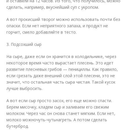
и оставили на 12 часов. Из того, что получилось, можно
сделать, например, вкуснейший суп с укропом.
А вот прокисший творог можно использовать почти без
опаски. Если нет неприятного запаха, и продукт не
горчит, смело добавляйте в тесто.
3. Подсохший сыр
На сыре, даже если он хранится в холодильнике, через
некоторое время часто вырастает плесень. Это идет
развитие плесневых грибов — пенициллы. Как правило,
если срезать даже внешний слой этой плесени, это не
значит, что остальная часть сыра чистая. Такой кусок
лучше выбросить.
А вот если сыр просто засох, его еще можно спасти.
Берем мисочку, кладем сыр и заливаем его свежим
молоком. Через час он снова станет мягким. Если нет,
молоко можно
чуть-чуть
нагреть. А потом сделать
бутерброд.