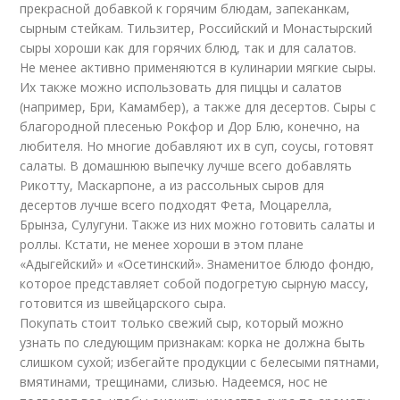
прекрасной добавкой к горячим блюдам, запеканкам,
сырным стейкам. Тильзитер, Российский и Монастырский
сыры хороши как для горячих блюд, так и для салатов.
Не менее активно применяются в кулинарии мягкие сыры.
Их также можно использовать для пиццы и салатов
(например, Бри, Камамбер), а также для десертов. Сыры с
благородной плесенью Рокфор и Дор Блю, конечно, на
любителя. Но многие добавляют их в суп, соусы, готовят
салаты. В домашнюю выпечку лучше всего добавлять
Рикотту, Маскарпоне, а из рассольных сыров для
десертов лучше всего подходят Фета, Моцарелла,
Брынза, Сулугуни. Также из них можно готовить салаты и
роллы. Кстати, не менее хороши в этом плане
«Адыгейский» и «Осетинский». Знаменитое блюдо фондю,
которое представляет собой подогретую сырную массу,
готовится из швейцарского сыра.
Покупать стоит только свежий сыр, который можно
узнать по следующим признакам: корка не должна быть
слишком сухой; избегайте продукции с белесыми пятнами,
вмятинами, трещинами, слизью. Надеемся, нос не