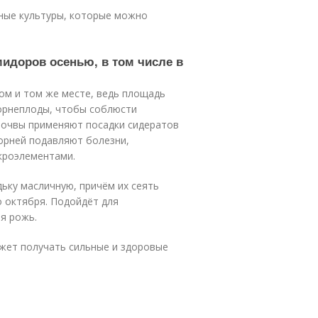
ные культуры, которые можно
мидоров осенью, в том числе в
ом и том же месте, ведь площадь
корнеплоды, чтобы соблюсти
почвы применяют посадки сидератов
орней подавляют болезни,
кроэлементами.
дьку масличную, причём их сеять
о октября. Подойдёт для
я рожь.
жет получать сильные и здоровые