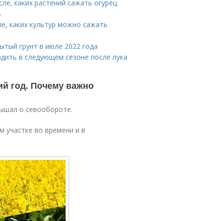
сле, каких растений сажать огурец
ь
ле, каких культур можно сажать
ытый грунт в июле 2022 года
адить в следующем сезоне после лука
ий год. Почему важно
лышал о севообороте.
 участке во времени и в