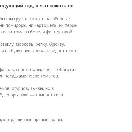
едующий год, а что сажать не
рытом грунте, сажать паслёновые
 ни помидоры, ни картофель, ни перцы
но если томаты болели фитофторой.
свёклу, морковь, репку, брюкву,
 и не будут чувствовать недостаток в
фасоль, горох, бобы, соя — обогатят
ми посадками после томатов.
ков, огурцов, тыквы, но в
вёдер органики — компоста или
ядках различные пряные травы,