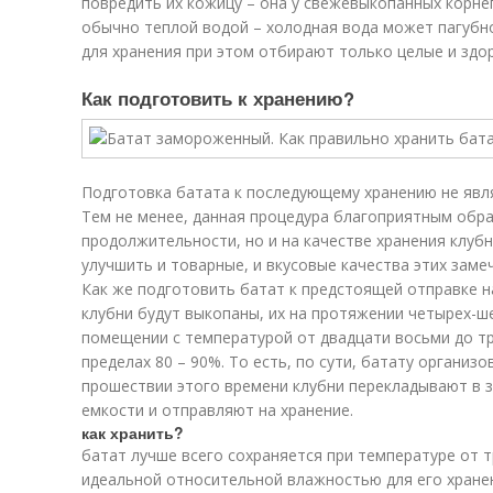
повредить их кожицу – она у свежевыкопанных корн
обычно теплой водой – холодная вода может пагубно
для хранения при этом отбирают только целые и здо
Как подготовить к хранению?
Подготовка батата к последующему хранению не явл
Тем не менее, данная процедура благоприятным обра
продолжительности, но и на качестве хранения клубн
улучшить и товарные, и вкусовые качества этих зам
Как же подготовить батат к предстоящей отправке на
клубни будут выкопаны, их на протяжении четырех-
помещении с температурой от двадцати восьми до тр
пределах 80 – 90%. То есть, по сути, батату организ
прошествии этого времени клубни перекладывают в 
емкости и отправляют на хранение.
как хранить?
батат лучше всего сохраняется при температуре от т
идеальной относительной влажностью для его хранен