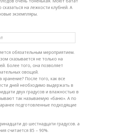
еплодов очень тоненькая. Моют батат
 сказаться на лежкости клубней. А
ровые экземпляры.
яется обязательным мероприятием.
зом сказывается не только на
ей. Более того, она позволяет
ечательных овощей.
 хранение? После того, как все
шести дней необходимо выдержать в
идцати двух градусов и влажностью в
овывают так называемую «баню». А по
заранее подготовленные подходящие
ринадцати до шестнадцати градусов. а
ия считается 85 – 90%.