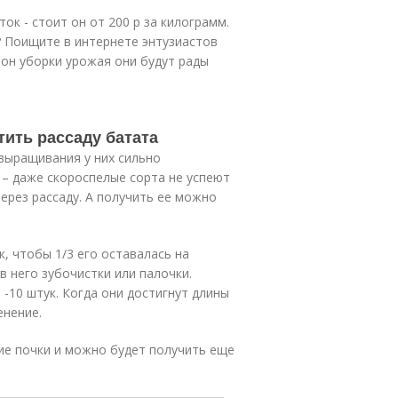
ок - стоит он от 200 р за килограмм.
? Поищите в интернете энтузиастов
зон уборки урожая они будут рады
тить рассаду батата
выращивания у них сильно
 – даже скороспелые сорта не успеют
ерез рассаду. А получить ее можно
ак, чтобы 1/3 его оставалась на
в него зубочистки или палочки.
 -10 штук. Когда они достигнут длины
енение.
щие почки и можно будет получить еще