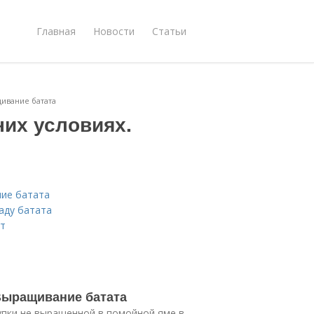
Главная
Новости
Статьи
щивание батата
них условиях.
ние батата
саду батата
ат
Выращивание батата
купки не выращенной в помойной яме в