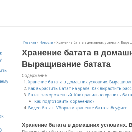
Главная
»
Новости
»
Хранение батата в домашних условиях. Выра
Хранение батата в домаш
к
у
Выращивание батата
дить
Содержание
чему
Хранение батата в домашних условиях. Выращива
Как вырастить батат на урале. Как вырастить рас
Батат замороженный. Как правильно хранить бат
Как подготовить к хранению?
Видео батат. Уборка и хранение батата.#суфикс.
ак
Хранение батата в домашних условиях. 
ту
Почему найти батат в России - это квест почище по