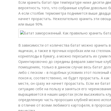
Если хранить батат при температуре ниже десяти-две
вероятность того, что собранные клубни довольно б
А если столбик термометра поднимется выше двадцат
начнет прорастать. Нежелательно хранить эти овощи
или выше 90%.
В зависимости от количества батат можно хранить в
ящичках, а также в прочных коробках или на стеллаж
корнеплоды в бумагу, а можно пересыпать их сухим п
Ориентировочно до середины февраля заветные клуб
помещениях, только в данном случае весь батат дол
либо с песком – в подобных условиях этот полезный
покоя и, соответственно, не будет прорастать. А ка
месте, он сразу же начнет прорастать. Если же бата
ситуацию себе на пользу и заняться его черенковани
выращивается в наших широтах (если высаживать клуб
определенную часть проросших клубней можно испол
в отличие от всеми любимого картофеля, в проросш
вещества.