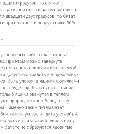
надцати градусов, то велика
ыстро испортятся и начнут загнивать.
и-двадцати двух градусов, то батат
 и при влажности воздуха ниже 50%
 деревянных либо в пластиковых
ах. При этом можно завернуть
еском, сеном, опилками или соломой.
ни допустимо хранить и в прохладных
жен быть уложен в ящички с опилками
 овощ будет пребывать в состоянии
к только ящики окажутся в теплом
т уже пророс, можно обернуть эту
ем – именно таким путем батат
ни, они не успевают дать урожай). А
ьзовать и для употребления в пищу –
ем батате не образуются ядовитые