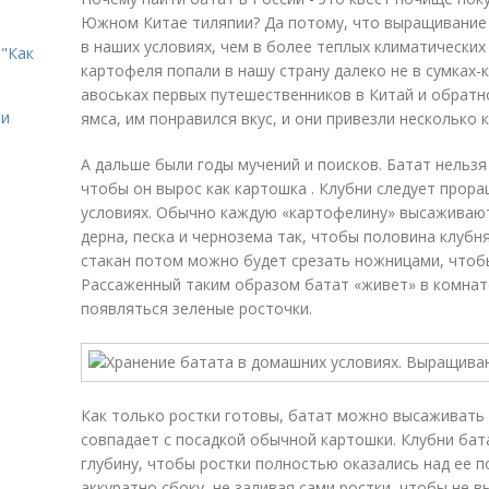
Южном Китае тиляпии? Да потому, что выращивание
в наших условиях, чем в более теплых климатических
"Как
картофеля попали в нашу страну далеко не в сумках-
авоськах первых путешественников в Китай и обратн
ии
ямса, им понравился вкус, и они привезли несколько 
А дальше были годы мучений и поисков. Батат нельзя
чтобы он вырос как картошка . Клубни следует прор
условиях. Обычно каждую «картофелину» высаживают
дерна, песка и чернозема так, чтобы половина клубня
стакан потом можно будет срезать ножницами, чтобы
Рассаженный таким образом батат «живет» в комнате
появляться зеленые росточки.
Как только ростки готовы, батат можно высаживать 
совпадает с посадкой обычной картошки. Клубни бат
глубину, чтобы ростки полностью оказались над ее 
аккуратно сбоку, не заливая сами ростки, чтобы не в