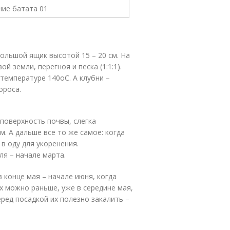
ольшой ящик высотой 15 – 20 см. На
 земли, перегноя и песка (1:1:1).
 температуре 140
о
С. А клубни –
ороса.
поверхность почвы, слегка
. А дальше все то же самое: когда
 в оду для укоренения.
ля – начале марта.
 конце мая – начале июня, когда
х можно раньше, уже в середине мая,
еред посадкой их полезно закалить –
.