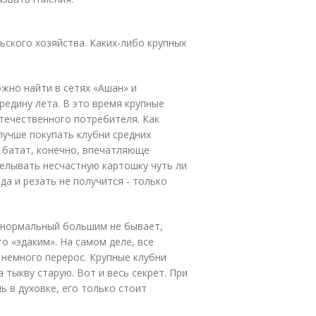
ьского хозяйства. Каких-либо крупных
жно найти в сетях «Ашан» и
редину лета. В это время крупные
течественного потребителя. Как
лучше покупать клубни средних
 батат, конечно, впечатляюще
делывать несчастную картошку чуть ли
да и резать не получится - только
 нормальный большим не бывает,
о «эдаким». На самом деле, все
н немного перерос. Крупные клубни
 тыкву старую. Вот и весь секрет. При
 в духовке, его только стоит