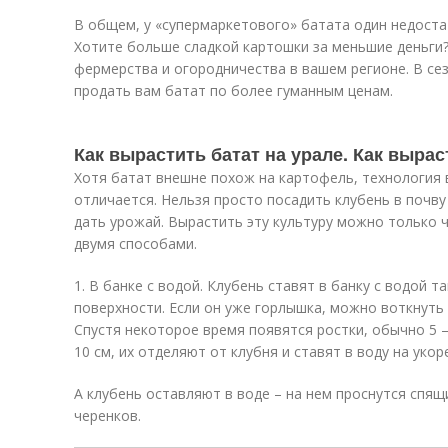
В общем, у «супермаркетового» батата один недостат
Хотите больше сладкой картошки за меньшие деньги
фермерства и огородничества в вашем регионе. В се
продать вам батат по более гуманным ценам.
Как вырастить батат на урале. Как вырас
Хотя батат внешне похож на картофель, технология 
отличается. Нельзя просто посадить клубень в почву
дать урожай. Вырастить эту культуру можно только ч
двумя способами.
1. В банке с водой. Клубень ставят в банку с водой т
поверхности. Если он уже горлышка, можно воткнуть 
Спустя некоторое время появятся ростки, обычно 5 –
10 см, их отделяют от клубня и ставят в воду на укор
А клубень оставляют в воде – на нем проснутся спя
черенков.