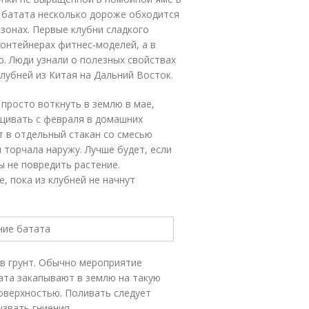
 батата несколько дороже обходится
 зонах. Первые клубни сладкого
контейнерах фитнес-моделей, а в
о. Люди узнали о полезных свойствах
клубней из Китая на Дальний Восток.
 просто воткнуть в землю в мае,
ащивать с февраля в домашних
 в отдельный стакан со смесью
 торчала наружу. Лучше будет, если
 не повредить растение.
, пока из клубней не начнут
в грунт. Обычно мероприятие
ата закапывают в землю на такую
поверхностью. Поливать следует
ызвать гниения.