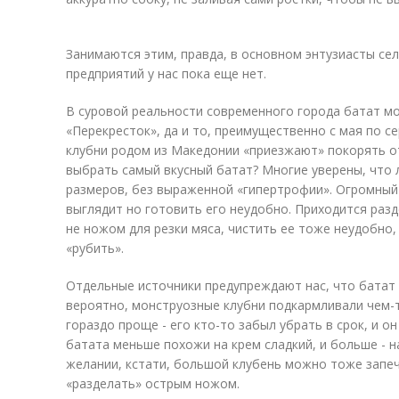
Занимаются этим, правда, в основном энтузиасты сел
предприятий у нас пока еще нет.
В суровой реальности современного города батат мо
«Перекресток», да и то, преимущественно с мая по се
клубни родом из Македонии «приезжают» покорять о
выбрать самый вкусный батат? Многие уверены, что 
размеров, без выраженной «гипертрофии». Огромный
выглядит но готовить его неудобно. Приходится раз
не ножом для резки мяса, чистить ее тоже неудобно, 
«рубить».
Отдельные источники предупреждают нас, что батат
вероятно, монструозные клубни подкармливали чем-т
гораздо проще - его кто-то забыл убрать в срок, и о
батата меньше похожи на крем сладкий, и больше - на
желании, кстати, большой клубень можно тоже запечь
«разделать» острым ножом.