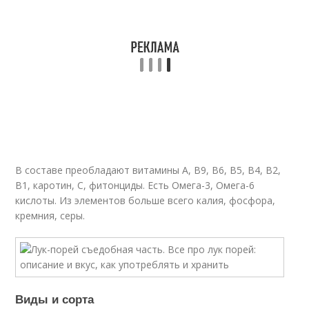
В составе преобладают витамины A, B
9
, B
6
, B
5
, B
4
, B
2
,
B
1
, каротин, C, фитонциды. Есть Омега-3, Омега-6
кислоты. Из элементов больше всего калия, фосфора,
кремния, серы.
Виды и сорта