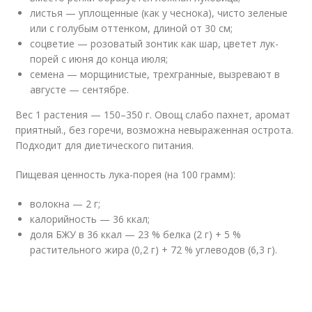
листья — уплощенные (как у чеснока), чисто зеленые
или с голубым оттенком, длиной от 30 см;
соцветие — розоватый зонтик как шар, цветет лук-
порей с июня до конца июля;
семена — морщинистые, трехгранные, вызревают в
августе — сентябре.
Вес 1 растения — 150–350 г. Овощ слабо пахнет, аромат
приятный., без горечи, возможна невыраженная острота.
Подходит для диетического питания.
Пищевая ценность лука-порея (на 100 грамм):
волокна — 2 г;
калорийность — 36 ккал;
доля БЖУ в 36 ккал — 23 % белка (2 г) + 5 %
растительного жира (0,2 г) + 72 % углеводов (6,3 г).