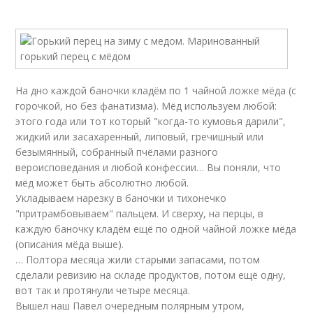
На дно каждой баночки кладём по 1 чайной ложке мёда (с
горочкой, но без фанатизма). Мёд используем любой:
этого года или тот который "когда-то кумовья дарили",
жидкий или засахаренный, липовый, гречишный или
безымянный, собранный пчёлами разного
вероисповедания и любой конфессии… Вы поняли, что
мёд может быть абсолютно любой.
Укладываем нарезку в баночки и тихонечко
"притрамбовываем" пальцем. И сверху, на перцы, в
каждую баночку кладём ещё по одной чайной ложке мёда
(описания мёда выше).
… Полтора месяца жили старыми запасами, потом
сделали ревизию на складе продуктов, потом ещё одну,
вот так и протянули четыре месяца.
Вышел наш Павел очередным полярным утром,