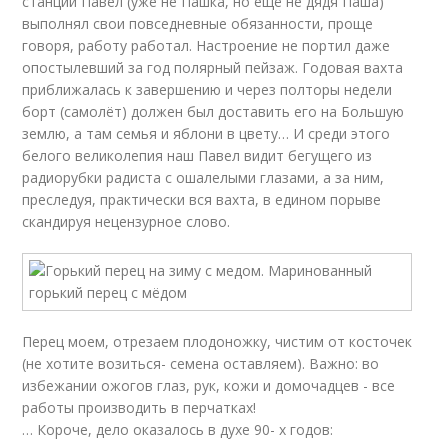
станции Павел (уже не Пашка, но ещё не дядя Паша)
выполнял свои повседневные обязанности, проще
говоря, работу работал. Настроение не портил даже
опостылевший за год полярный пейзаж. Годовая вахта
приближалась к завершению и через полторы недели
борт (самолёт) должен был доставить его на Большую
землю, а там семья и яблони в цвету… И среди этого
белого великолепия наш Павел видит бегущего из
радиорубки радиста с ошалелыми глазами, а за ним,
преследуя, практически вся вахта, в едином порыве
скандируя нецензурное слово.
Перец моем, отрезаем плодоножку, чистим от косточек
(не хотите возиться- семена оставляем). Важно: во
избежании ожогов глаз, рук, кожи и домочадцев - все
работы производить в перчатках!
… Короче, дело оказалось в духе 90- х годов: