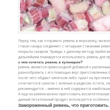
Перед тем, как отправить ревень в морозилку, можно
стакан сахара соединяют с четырьмя стаканами рев
покрыты сахаром. Правда, к данному методу прибегаю
дальнейшем планируется использовать ревень для п
с чем сочетать ревень в кулинарии?
ревень является превосходной добавкой к различным 
разнообразить с его помощью вкус приготовленных 
после чего обдают кипятком либо тушат на протяже
сочетается в салатах с зеленью и редисом. кстати, с
рекомендуется – именно в ней содержится наибольше
А еще из ревеня можно приготовить восхитительную 
данный питательный продукт используется особенно 
Замороженный ревень, что приготовить.