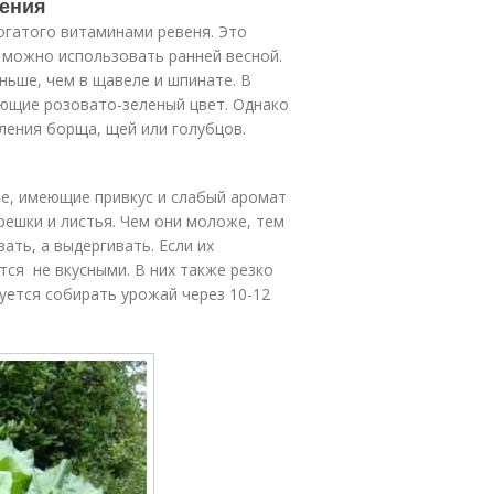
ления
огатого витаминами ревеня. Это
о можно использовать ранней весной.
ньше, чем в щавеле и шпинате. В
ющие розовато-зеленый цвет. Однако
ления борща, щей или голубцов.
ые, имеющие привкус и слабый аромат
решки и листья. Чем они моложе, тем
ать, а выдергивать. Если их
тся не вкусными. В них также резко
уется собирать урожай через 10-12