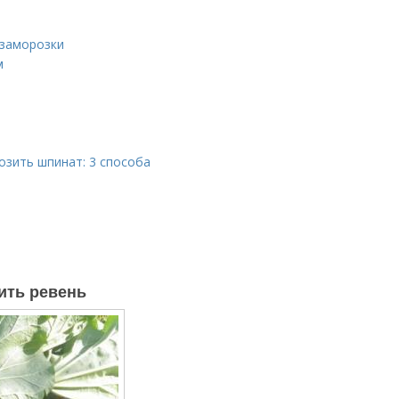
 заморозки
м
озить шпинат: 3 способа
нить ревень