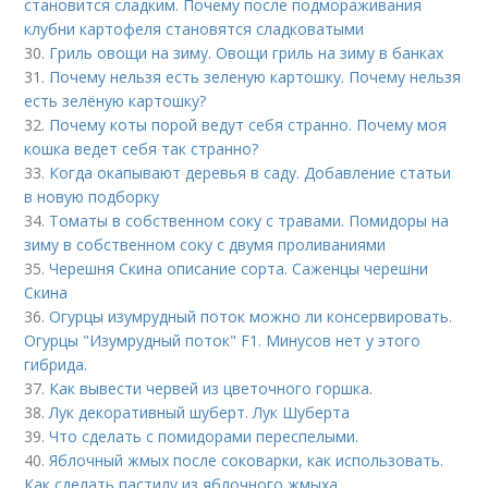
становится сладким. Почему после подмораживания
клубни картофеля становятся сладковатыми
30.
Гриль овощи на зиму. Овощи гриль на зиму в банках
31.
Почему нельзя есть зеленую картошку. Почему нельзя
есть зелёную картошку?
32.
Почему коты порой ведут себя странно. Почему моя
кошка ведет себя так странно?
33.
Когда окапывают деревья в саду. Добавление статьи
в новую подборку
34.
Томаты в собственном соку с травами. Помидоры на
зиму в собственном соку с двумя проливаниями
35.
Черешня Скина описание сорта. Саженцы черешни
Скина
36.
Огурцы изумрудный поток можно ли консервировать.
Огурцы "Изумрудный поток" F1. Минусов нет у этого
гибрида.
37.
Как вывести червей из цветочного горшка.
38.
Лук декоративный шуберт. Лук Шуберта
39.
Что сделать с помидорами переспелыми.
40.
Яблочный жмых после соковарки, как использовать.
Как сделать пастилу из яблочного жмыха