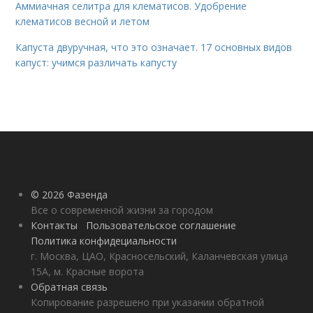
Аммиачная селитра для клематисов. Удобрение
клематисов весной и летом
Капуста двуручная, что это означает. 17 основных видов
капуст: учимся различать капусту
© 2026 Фазенда
Все о современной жизни за городом
Контакты
Пользовательское соглашение
Политика конфидециальности
г. Москва, ЦАО, Красносельский, Каланчевская улица
15А, м. Красные ворота
Обратная связь
Копирование разрешено при указании обратной