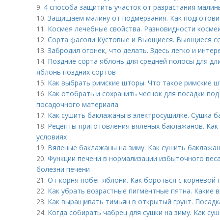
9.
4 способа защитить участок от разрастания малин
10.
Защищаем малину от подмерзания. Как подготовит
11.
Космея лечебные свойства. Разновидности косме
12.
Сорта фасоли Кустовые и Вьющиеся. Вьющиеся с
13.
Забродил огонек, что делать. Здесь легко и инте
14.
Поздние сорта яблонь для средней полосы для дл
яблонь поздних сортов
15.
Как выбрать римские шторы. Что такое римские 
16.
Как отобрать и сохранить чеснок для посадки под
посадочного материала
17.
Как сушить баклажаны в электросушилке. Сушка б
18.
Рецепты приготовления вяленых баклажанов. Как
условиях
19.
Вяленые баклажаны на зиму. Как сушить баклажа
20.
Функции печени в нормализации избыточного вес
болезни печени
21.
От корня побег яблони. Как бороться с корневой
22.
Как убрать возрастные пигментные пятна. Какие 
23.
Как выращивать тимьян в открытый грунт. Посадк
24.
Когда собирать чабрец для сушки на зиму. Как су