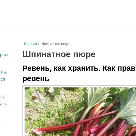
Главная
»
Шпинатное пюре
Шпинатное пюре
р из
Ревень, как хранить. Как пра
 Re:
ревень
йся
 17
чать
.