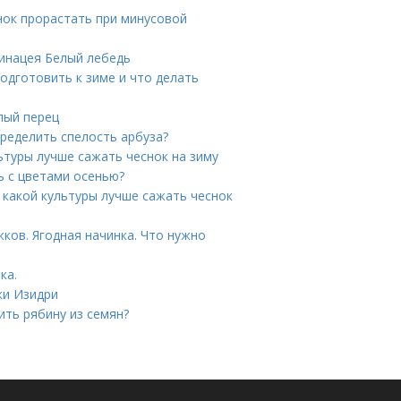
нок прорастать при минусовой
хинацея Белый лебедь
подготовить к зиме и что делать
лый перец
пределить спелость арбуза?
ьтуры лучше сажать чеснок на зиму
ь с цветами осенью?
 какой культуры лучше сажать чеснок
ков. Ягодная начинка. Что нужно
ка.
ки Изидри
ить рябину из семян?