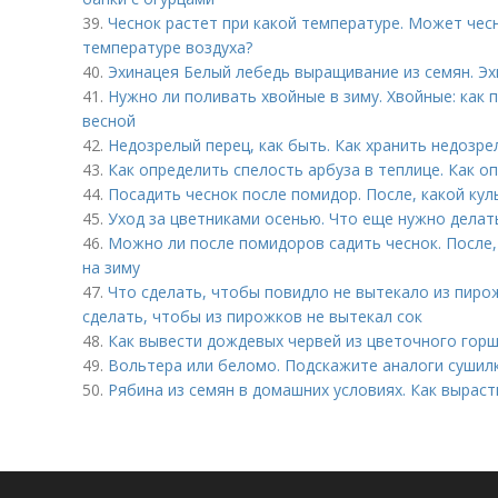
39.
Чеснок растет при какой температуре. Может чес
температуре воздуха?
40.
Эхинацея Белый лебедь выращивание из семян. Э
41.
Нужно ли поливать хвойные в зиму. Хвойные: как 
весной
42.
Недозрелый перец, как быть. Как хранить недозре
43.
Как определить спелость арбуза в теплице. Как о
44.
Посадить чеснок после помидор. После, какой кул
45.
Уход за цветниками осенью. Что еще нужно делат
46.
Можно ли после помидоров садить чеснок. После,
на зиму
47.
Что сделать, чтобы повидло не вытекало из пирож
сделать, чтобы из пирожков не вытекал сок
48.
Как вывести дождевых червей из цветочного горш
49.
Вольтера или беломо. Подскажите аналоги сушил
50.
Рябина из семян в домашних условиях. Как выраст