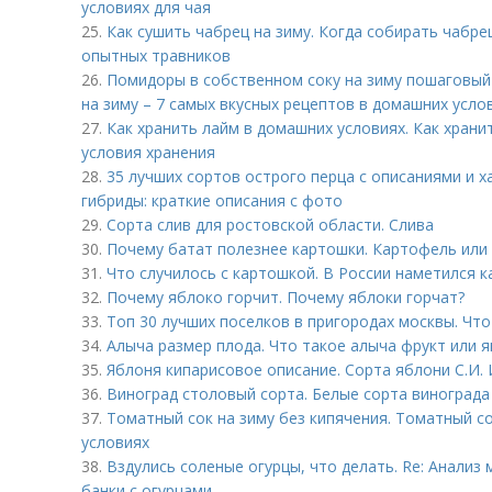
условиях для чая
25.
Как сушить чабрец на зиму. Когда собирать чабре
опытных травников
26.
Помидоры в собственном соку на зиму пошаговый
на зиму – 7 самых вкусных рецептов в домашних усло
27.
Как хранить лайм в домашних условиях. Как храни
условия хранения
28.
35 лучших сортов острого перца с описаниями и х
гибриды: краткие описания с фото
29.
Сорта слив для ростовской области. Слива
30.
Почему батат полезнее картошки. Картофель или 
31.
Что случилось с картошкой. В России наметился 
32.
Почему яблоко горчит. Почему яблоки горчат?
33.
Топ 30 лучших поселков в пригородах москвы. Чт
34.
Алыча размер плода. Что такое алыча фрукт или я
35.
Яблоня кипарисовое описание. Сорта яблони С.И.
36.
Виноград столовый сорта. Белые сорта винограда
37.
Томатный сок на зиму без кипячения. Томатный с
условиях
38.
Вздулись соленые огурцы, что делать. Re: Анали
банки с огурцами