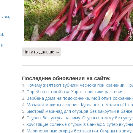
зывы,
и.
 и
Читать дальше →
Последние обновления на сайте:
1.
Почему желтеют зубчики чеснока при хранении. Пр
2.
Порей на второй год. Характеристики растения
3.
Вербена дома на подоконнике. Мой опыт сохранени
4.
Мозаика малины лечение. Курчавость малины ( L eaf 
5.
Быстрый маринад для огурцов без закрутки в банке
6.
Огурцы без уксуса на зиму. Огурцы на зиму без укс
7.
Хрустящие соленые огурцы в банках: 5 супер вкусн
8.
Маринованные огурцы без закатки. Огурцы на зиму 