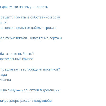
ц для сушки на зиму — советы
 рецепт. Томаты в собственном соку
виях
ть свежие цельные лаймы - сроки и
арактеристиками. Популярные сорта и
батат: что выбрать?
картофельный кризис
о предлагают застройщики поселков?
года
 Исаева
ок на зиму — 5 рецептов в домашних
з микрофлоры рассола вздувшейся