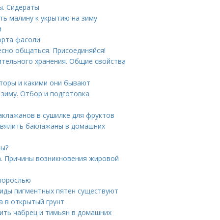
ы. Сидераты
ь малину к укрытию на зиму
и
орта фасоли
ресно общаться. Присоединяйся!
ительного хранения. Общие свойства
шторы и какими они бывают
 зиму. Отбор и подготовка
аклажанов в сушилке для фруктов
 вялить баклажаны в домашних
ны?
а. Причины возникновения жировой
 порослью
виды пигментных пятен существуют
а в открытый грунт
шить чабрец и тимьян в домашних