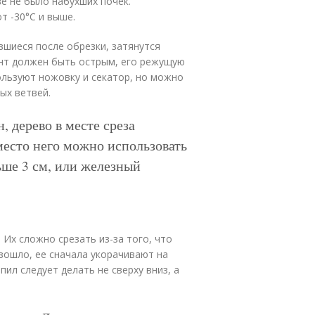
е не было набухших почек.
т -30°С и выше.
авшиеся после обрезки, затянутся
ент должен быть острым, его режущую
ользуют ножовку и секатор, но можно
ых ветвей.
, дерево в месте среза
есто него можно использовать
ьше 3 см, или железный
Их сложно срезать из-за того, что
зошло, ее сначала укорачивают на
ил следует делать не сверху вниз, а