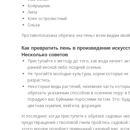
Боярышник
Липа
Клен остролистный
Ольха
Противопоказана обрезка «на пень» всем видам хвой
Как превратить пень в произведение искусст
Несколько советов
Приступайте к методу до того, как вода начнет а
ранней весной либо поздней осенью.
Не трогайте молодые культуры, корни которых не 
разрастись.
Некоторые виды растений, наземная часть которы
обрезать указанным способом в осеннюю пору: в 
порадуют вас буйными порослями летом. Это: будд
цветная скумпия, вейгела, форзиция.
И последнее: когда приступите к обрезке садовых «ве
предотвращения стволовой гнили пройтись садовой з
этого вполне подойдет привычный садовый вар, хотя