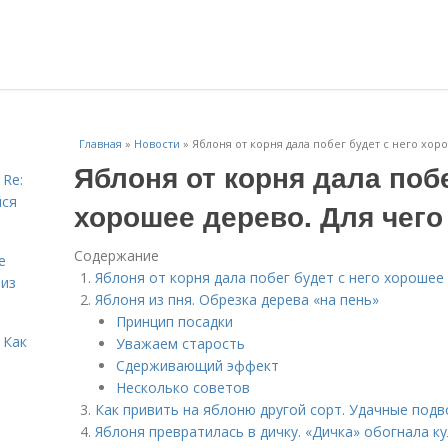
Главная
»
Новости
»
Яблоня от корня дала побег будет с него хор
Яблоня от корня дала побе
 Re:
йся
хорошее дерево. Для чего
Содержание
е
Яблоня от корня дала побег будет с него хорошее
 из
Яблоня из пня. Обрезка дерева «на пень»
Принцип посадки
 Как
Уважаем старость
Сдерживающий эффект
Несколько советов
Как привить на яблоню другой сорт. Удачные подв
Яблоня превратилась в дичку. «Дичка» обогнала к