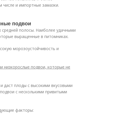
м числе и импортные замазки.
чные подвои
ах средней полосы. Наиболее удачными
которые выращенные в питомниках.
ысокую морозоустойчивость и
и низкорослые подвои, которые не
 и даст плоды с высокими вкусовыми
 подвои с несколькими привитыми
едующие факторы:
;