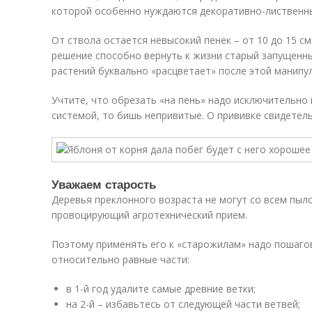
которой особенно нуждаются декоративно-лиственн
От ствола остается невысокий пенек – от 10 до 15 см
решение способно вернуть к жизни старый запущенны
растений буквально «расцветает» после этой манипу
Учтите, что обрезать «на пень» надо исключительно
системой, то бишь непривитые. О прививке свидетел
Уважаем старость
Деревья преклонного возраста не могут со всем пыл
провоцирующий агротехнический прием.
Поэтому применять его к «старожилам» надо пошагов
относительно равные части:
в 1-й год удалите самые древние ветки;
на 2-й – избавьтесь от следующей части ветвей;