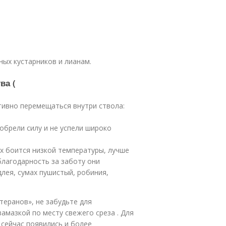
ных кустарников и лианам.
ва (
ктивно перемещаться внутри ствола:
обрели силу и не успели широко
х боится низкой температуры, лучше
благодарность за заботу они
лея, сумах пушистый, робиния,
теранов», не забудьте для
амазкой по месту свежего среза . Для
 сейчас появились и более