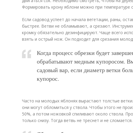
двигаться сок. Необходимо смотреть, чтобы на дерев
Формировать крону яблони можно при температуре о
Если садовод успеет до начала вегетации, раны, ост
быстрее. Ветви не обламывают, а срезают. Инструм
кромку обязательно дезинфицируют. Чаще всего исп
взять и острый нож. Он подходит для срезания молод
Когда процесс обрезки будет завершен
обрабатывают медным купоросом. Вм
садовый вар, если диаметр ветки бол
купорос.
Часто на молодых яблонях вырастают толстые ветки. 
они могут обломиться у ствола. Чтобы этого не прои
50%, а потом ножовкой спиливают около ствола. Проп
только снизу. Тогда ветвь не треснет и не сломается.