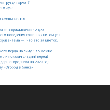
ли грузди горчат?
ого лука
ки смешиваются
логия выращивания лопуха
ного поведения кошачьих питомцев
хризантема —, что это за цветок,
ого перца на зиму. Что можно
ем ли показан сладкий перец?
ндарь огородника на 2020 год
му «Огород в банке»