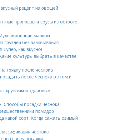
 вкусный рецепт из овощей
антные приправы и соусы из острого
 Мульчирование малины
 из груздей без замачивания
 Супер, как вкусно!
 Какие культуры выбрать в качестве
на грядку после чеснока
 посадить после чеснока в этом и
рос крупным и здоровым
ь. Способы посадки чеснока
Предшественники помидор
гда какой сорт. Когда сажать озимый
Классификация чеснока
ы по сезону посадки