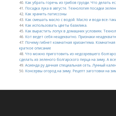
40.
Как убрать горечь из грибов грузди. Что делать ес
41.
Посадка лука в августе. Технология посадки зелен
42.
Как хранить патиссоны
43.
Как смешать масло с водой. Масло и вода все-та
44.
Как использовать цветы базилика.
45.
Как вырастить лопух в домашних условиях. Техно
46.
Кот ведет себя неадекватно. Признаки неадекват
47.
Почему гибнет комнатная хризантема. Комнатная 
краткое описание
48.
Что можно приготовить из недозревшего болгарск
сделать из зеленого болгарского перца на зиму. А вс
49.
Асиенда ру дачная специальная сеть. Лунный кале
50.
Консервы огород на зиму. Рецепт заготовки на зи