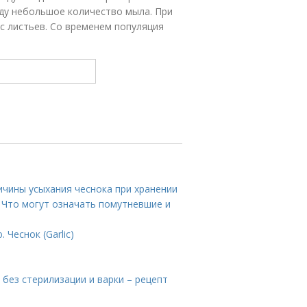
оду небольшое количество мыла. При
с листьев. Со временем популяция
ичины усыхания чеснока при хранении
. Что могут означать помутневшие и
Чеснок (Garlic)
у без стерилизации и варки – рецепт