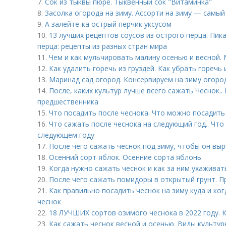
7.
Сок из тыквы пюре. Тыквенный сок "Витаминка"
8.
Засолка огорода на зиму. Ассорти на зиму — самый
9.
А залейте-ка острый перчик уксусом
10.
13 лучших рецептов соусов из острого перца. Пик
перца: рецепты из разных стран мира
11.
Чем и как мульчировать малину осенью и весной.
12.
Как удалить горечь из груздей. Как убрать горечь
13.
Маринад сад огород. Консервируем на зиму огород!
14.
После, каких культур лучше всего сажать Чеснок..
предшественника
15.
Что посадить после чеснока. Что можно посадить 
16.
Что сажать после чеснока на следующий год.. Что
следующем году
17.
После чего сажать чеснок под зиму, чтобы он вы
18.
Осенний сорт яблок. Осенние сорта яблонь
19.
Когда нужно сажать чеснок и как за ним ухаживат
20.
После чего сажать помидоры в открытый грунт. 
21.
Как правильно посадить чеснок на зиму куда и ко
чеснок
22.
18 ЛУЧШИХ сортов озимого чеснока в 2022 году. 
23.
Как сажать чеснок весной и осенью. Виды культур