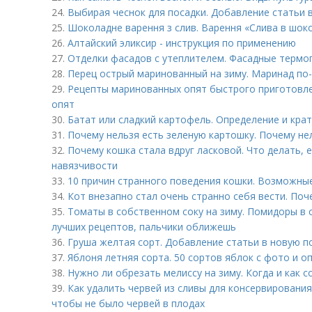
24.
Выбирая чеснок для посадки. Добавление статьи 
25.
Шоколадне варення з слив. Варення «Слива в шоко
26.
Алтайский эликсир - инструкция по применению
27.
Отделки фасадов с утеплителем. Фасадные термоп
28.
Перец острый маринованный на зиму. Маринад по-
29.
Рецепты маринованных опят быстрого приготовле
опят
30.
Батат или сладкий картофель. Определение и кра
31.
Почему нельзя есть зеленую картошку. Почему не
32.
Почему кошка стала вдруг ласковой. Что делать, 
навязчивости
33.
10 причин странного поведения кошки. Возможны
34.
Кот внезапно стал очень странно себя вести. Поч
35.
Томаты в собственном соку на зиму. Помидоры в 
лучших рецептов, пальчики оближешь
36.
Груша желтая сорт. Добавление статьи в новую п
37.
Яблоня летняя сорта. 50 сортов яблок с фото и о
38.
Нужно ли обрезать мелиссу на зиму. Когда и как 
39.
Как удалить червей из сливы для консервировани
чтобы не было червей в плодах