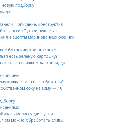
в новую подборку
ладі»
анели – описание, конструктив
болгарски «Пукани чушлета»
ния. Рецепты маринованных осенних
ткое ботаническое описание
льзя есть зелёную картошку?
если кошка слишком ласковая, до
е причины
ему кошка стала всего бояться?
собственном соку на зиму — 10
одборку
писаниями
собирать мелиссу для сушки
я. Чем можно обработать сливы,