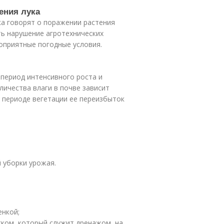
ения лука
ка говорят о поражении растения
ь нарушение агротехнических
оприятные погодные условия.
 период интенсивного роста и
личества влаги в почве зависит
м периоде вегетации ее переизбыток
 уборки урожая.
енкой;
ском, который служит дренажом, на