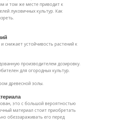
ом и том же месте приводит к
елей луковичных культур. Как
озреть.
ний
и снижает устойчивость растений к
дованную производителем дозировку.
убителен для огородных культур.
ром древесной золы.
атериала
рован, это с большой вероятностью
дочный материал стоит приобретать
ьно обеззараживать его перед