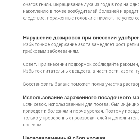
очагов гнили. Выращивание лука из года в год на одн
накоплению в почве возбудителей болезней и вредит
следствие, пораженные головки сгнивают, не успев с
Нарушение дозировок при внесении удобре
Избыточное содержание азота замедляет рост репки 
грибковым заболеваниям.
Совет. При внесении подкормок соблюдайте рекомен
Избыток питательных веществ, в частности, азота, г
Восстановить баланс поможет полив участка раство
Использование зараженного посадочного м
Если севок, использованный для посева, был инфици
приведет к болезням и порче урожая. Поэтому поса
только у проверенных производителей и дополнител
посевом.
Несвоевременный сбор урожая