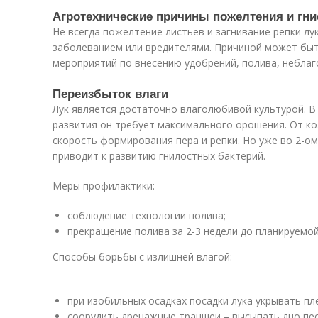
Агротехнические причины пожелтения и гни
Не всегда пожелтение листьев и загнивание репки лу
заболеванием или вредителями. Причиной может быт
мероприятий по внесению удобрений, полива, неблаг
Переизбыток влаги
Лук является достаточно влаголюбивой культурой. В
развития он требует максимального орошения. От ко
скорость формирования пера и репки. Но уже во 2-о
приводит к развитию гнилостных бактерий.
Меры профилактики:
соблюдение технологии полива;
прекращение полива за 2-3 недели до планируемой
Способы борьбы с излишней влагой:
при изобильных осадках посадки лука укрывать пл
соорудить дренажные траншеи – высыпать дно пе