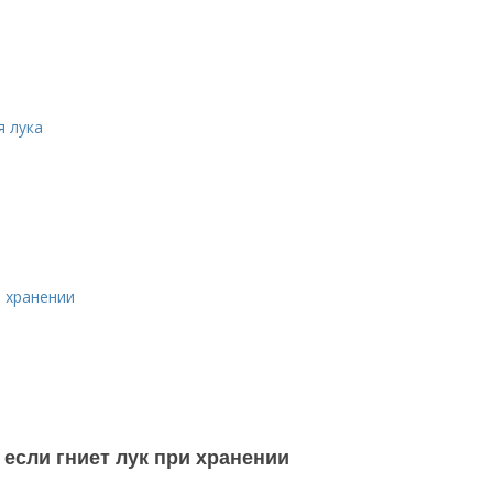
ы
я лука
и хранении
, если гниет лук при хранении