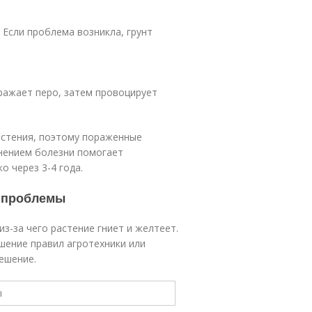
 Если проблема возникла, грунт
ражает перо, затем провоцирует
астения, поэтому пораженные
анением болезни помогает
 через 3-4 года.
я проблемы
з-за чего растение гниет и желтеет.
ение правил агротехники или
решение.