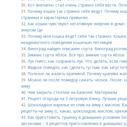
30.
Кот внезапно стал очень странно себя вести. Поч
31.
Почему кошки так странно себя ведут. Почему кош
странных и характерных привычек
32.
Как кошки чувствуют негативную энергию в доме.
энергии Ци
33.
Почему моя кошка ведет себя так странно. Кошка
неадекватного поведения кошачьих питомцев
34.
Виноград найден описание сорта. Виноград розов
35.
Зимние сорта яблок. Всё про зимние сорта яблок
36.
Лук гниет, как сохранить лук. Что делать, если гни
37.
Жидкое повидло, как сделать густым. Как загусти
38.
Полезно ли жалить крапивой. Почему крапива жа
39.
Можно ли после помидор сажать чеснок. После, к
зиму
40.
Чем закрыть стеллаж на балконе. Материалы
41.
Рецепт огорода на 3 литровую банку. Лучшие рец
42.
Шоколадное варенье из слив на зиму с маслом. В
рецепты на зиму (с, какао, шоколадом, маслом, ореха
43.
Как приготовить тушенку в домашних условиях бе
автоклаве – 6 рецептов приготовления в домашних у