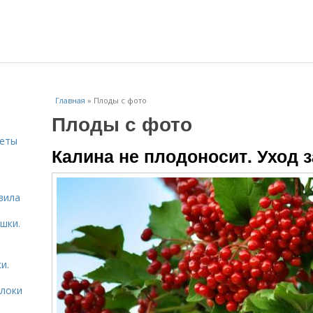
Главная
»
Плоды с фото
Плоды с фото
веты
Калина не плодоносит. Уход 
ь
вила
шки.
и.
блоки