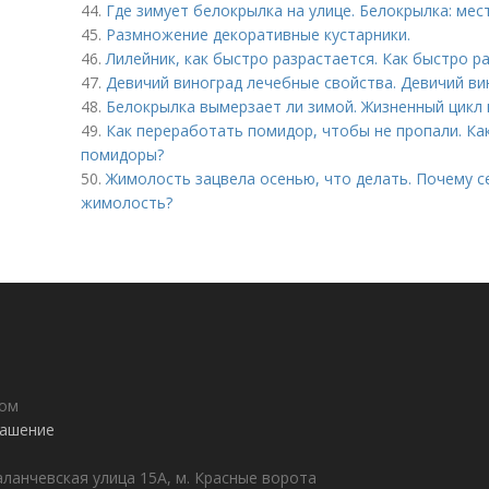
44.
Где зимует белокрылка на улице. Белокрылка: мес
45.
Размножение декоративные кустарники.
46.
Лилейник, как быстро разрастается. Как быстро 
47.
Девичий виноград лечебные свойства. Девичий вин
48.
Белокрылка вымерзает ли зимой. Жизненный цикл
49.
Как переработать помидор, чтобы не пропали. К
помидоры?
50.
Жимолость зацвела осенью, что делать. Почему с
жимолость?
дом
лашение
аланчевская улица 15А, м. Красные ворота