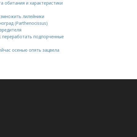
та обитания и характеристики
размножить лилейники
оград (Parthenocissus)
 вредителя
ак переработать подпорченные
ейчас осенью опять зацвела