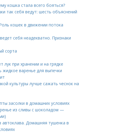
ему кошка стала всего бояться?
ки так себя ведут: шесть объяснений
 Роль кошек в движении потока
 ведет себя неадекватно. Признаки
ый сорта
ет лук при хранении и на грядке
ть жидкое варенье для выпечки
лит
акой культуры лучше сажать чеснок на
епты засолки в домашних условиях
аренье из сливы с шоколадом —
ми)
з автоклава. Домашняя тушенка в
словиях