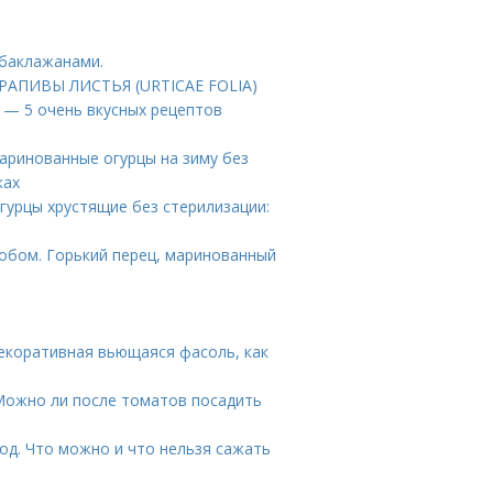
 баклажанами.
КРАПИВЫ ЛИСТЬЯ (URTICAE FOLIA)
у — 5 очень вкусных рецептов
аринованные огурцы на зиму без
ках
гурцы хрустящие без стерилизации:
собом. Горький перец, маринованный
екоративная вьющаяся фасоль, как
 Можно ли после томатов посадить
од. Что можно и что нельзя сажать