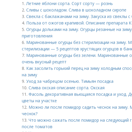
1.
Летние яблони сорта. Сорт сорту — рознь
2.
Сливы с шоколадом. Слива в шоколадном сиропе
3.
Свекла с баклажанами на зиму. Закуска из свеклы с
4.
Польза от ожогов крапивой. Описание препарата 
5.
Огурцы дольками на зиму. Огурцы резанные на зим
приготовления
6.
Маринованные огурцы без стерилизации на зиму. М
стерилизации — 5 рецептов хрустящих огурцов в бан
7.
Маринованные огурцы без зелени. Маринованные о
очень вкусный рецепт
8.
Как засолить горький перец на зиму холодным спо
на зиму
9.
Уход за чабрецом осенью. Тимьян посадка
10.
Слива окская описание сорта. Окская
11.
Фасоль декоративная вьющаяся посадка и уход. Д
цветы на участке
12.
Можно ли после помидор садить чеснок на зиму.
чеснок?
13.
Что можно сажать после помидор на следующий г
после томатов