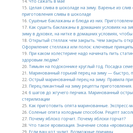
14.
Что сажать в мае
15.
Целая слива в шоколаде на зиму. Варенье из слив 
приготовления сливы в шоколаде
16.
Сушёные баклажаны и блюда из них. Приготовлени
17.
Как сушить баклажаны в домашних условиях на зи
зиму в духовке, на нитке в домашних условиях, чтобы
18.
Открытый стеллаж чем закрыть. Чем закрыть отк
Оформление стеллажа или полок: ключевые принципы
19.
При каком холестерине надо начинать пить стати
здоровым людям?
20.
Тимьян на подоконнике круглый год. Посадка сем
21.
Маринованный горький перец на зиму — быстро, п
22.
Острый маринованный перец на зиму. Правила пр
23.
Перец пикантный на зиму рецепты приготовления.
24.
6 шагов до жгучего перчика. Маринованный острый
стерилизации
25.
Как приготовить опята маринованные. Экспресс-
26.
Соленые опята холодным способом. Рецепт засол
27.
Почему яблоко горчит. Почему яблоки горчат?
28.
Что такое яровизация. Значение слова «яровизац
29.
Если ваш кот чудит. Возможные причины