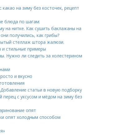
с какао на зиму без косточек, рецепт
е блюда по шагам:
му на нитке. Как сушить баклажаны на
 они получились, как грибы?
рытый стеллаж штора жалюзи.
 и стильные примеры
ны. Нужно ли следить за холестерином
енами
росто и вкусно
иготовления
 Добавление статьи в новую подборку
 перец с уксусом и мёдом на зиму без
маринование опят
ки опят холодным способом
ия»