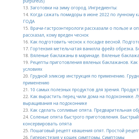
purpureus)
13.
Заготовки на зиму огород. Ингредиенты:
14.
Когда сажать помидоры в июне 2022 по лунному
ГОДА
15.
Врачи-гастроэнтерологи рассказали о пользе и о
рассказал, кому вреден чеснок
16.
Как подготовить чеснок к посадке весной. Подго
17.
Гортензия метельчатая ванилла фрейз обрезка. 
18.
Вяленые баклажаны в маринаде. Вяленые баклажан
19.
Рецепты приготовления вяленых баклажанов. Как
условиях
20.
Грудной эликсир инструкция по применению. Грудн
применению
21.
10 самых полезных продуктов для зрения. Продукт
22.
Как вырастить перец чили дома на подоконнике. Л
выращивания на подоконнике
23.
Как сделать сопливые опята. Предварительная о
24.
Соленые опята быстрого приготовления. Быстрый,
консервировать опята
25.
Пошаговый рецепт квашения опят. Простой рецеп
26.
Гиперестезия у кошек симптомы. Симптомы