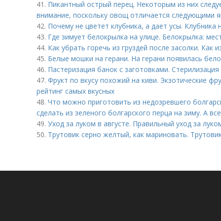
41.
Пикантный острый перец. Некоторым из них следу
внимание, поскольку овощ отличается следующими 
42.
Почему не цветет клубника, а дает усы. Клубника н
43.
Где зимует белокрылка на улице. Белокрылка: мес
44.
Как убрать горечь из груздей после засолки. Как 
45.
Белые мошки на герани. На герани появилась бело
46.
Пастеризация банок с заготовками. Стерилизация
47.
Фрукт по вкусу похожий на киви. Экзотические фру
рейтинг самых вкусных
48.
Что можно приготовить из недозревшего болгарск
сделать из зеленого болгарского перца на зиму. А вс
49.
Уход за луком в августе. Правильный уход за луко
50.
Трутовик серно желтый, как мариновать. Трутов