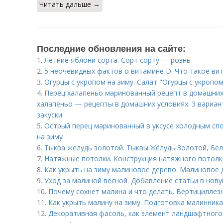
Читать дальше →
Последние обновления на сайте:
1.
Летние яблони сорта. Сорт сорту — рознь
2.
5 неочевидных фактов о витамине D. Что такое ви
3.
Огурцы с укропом на зиму. Салат "Огурцы с укропом
4.
Перец халапеньо маринованный рецепт в домашних
халапеньо — рецепты в домашних условиях: 3 вариан
закуски
5.
Острый перец маринованный в уксусе холодным сп
на зиму
6.
Тыква желудь золотой. Тыквы Жёлудь Золотой, Бе
7.
Натяжные потолки. Конструкция натяжного потолк
8.
Как укрыть на зиму малиновое дерево. Малиновое 
9.
Уход за малиной весной. Добавление статьи в нов
10.
Почему сохнет малина и что делать. Вертициллезно
11.
Как укрыть малину на зиму. Подготовка малинника
12.
Декоративная фасоль, как элемент ландшафтного 