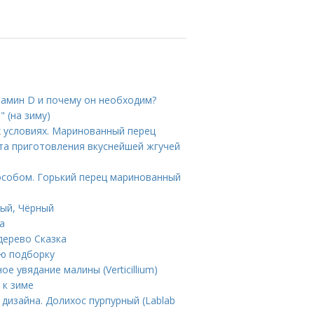
тамин D и почему он необходим?
" (на зиму)
 условиях. Маринованный перец
та приготовления вкуснейшей жгучей
особом. Горький перец маринованный
лый, Чёрный
а
дерево Сказка
ую подборку
е увядание малины (Verticillium)
 к зиме
дизайна. Долихос пурпурный (Lablab