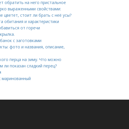
ет обратить на него пристальное
ярко выраженными свойствами:
е цветет, стоит ли брать с неё усы?
та обитания и характеристики
избавиться от горечи
крылка.
 банок с заготовками
кты: фото и названия, описание,
ого перца на зиму. Что можно
ем ли показан сладкий перец?
м
ик маринованный