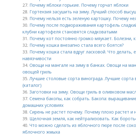
27.
Почему яблоки горькие. Почему горчат яблоки
28.
Гортензия засушить на зиму. Лучший способ высу
29.
Почему нельзя есть зеленую картошку. Почему не
30.
Почему после подмораживания картофель сладки
клубни картофеля становятся сладковатыми
31.
Почему кот постоянно громко мяукает. Болезни, к
32.
Почему кошка внезапно стала всего боятся?
33.
Почему кошка стала вдруг ласковой. Что делать, 
навязчивости
34.
Овощи на мангале на зиму в банках. Овощи на ма
овощей гриль
35.
Лучшие столовые сорта винограда. Лучшие сорта 
(каталог)
36.
Заготовки на зиму. Овощи гриль в оливковом мас
37.
Семена бакопы, как собрать. Бакопа: выращивание
домашних условиях
38.
Сирень не растет почему. Почему плохо растет и 
39.
Щелочная земля, как нейтрализовать. Как бороть
40.
Что можно сделать из яблочного пюре после соков
яблочного жмыха