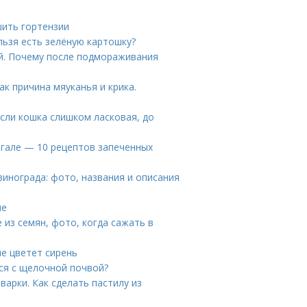
шить гортензии
льзя есть зелёную картошку?
й. Почему после подмораживания
ак причина мяуканья и крика.
если кошка слишком ласковая, до
нгале — 10 рецептов запеченных
винограда: фото, названия и описания
ле
 из семян, фото, когда сажать в
не цветет сирень
ся с щелочной почвой?
арки. Как сделать пастилу из