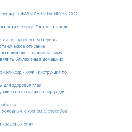
 календарю. ФАЗЫ ЛУНЫ НА ИЮНЬ 2022
пасности чеснока. Гастроэнтеролог
товка посадочного материала
Ботаническое описание
ы в духовке: готовим на зиму
 вялить баклажаны в домашних
ой эликсир - ЯФФ - инструкция по
ы для здоровья глаз
учшие сорта горького перца для
бработка
 холодный, с хреном. 5 способов
т квашеных опят