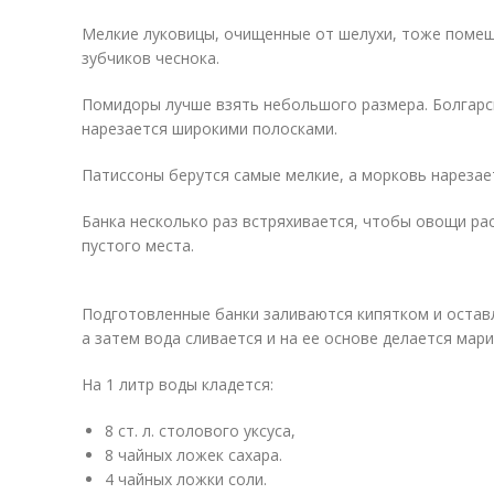
Мелкие луковицы, очищенные от шелухи, тоже помещ
зубчиков чеснока.
Помидоры лучше взять небольшого размера. Болгарс
нарезается широкими полосками.
Патиссоны берутся самые мелкие, а морковь нарезае
Банка несколько раз встряхивается, чтобы овощи ра
пустого места.
Подготовленные банки заливаются кипятком и оставл
а затем вода сливается и на ее основе делается мари
На 1 литр воды кладется:
8 ст. л. столового уксуса,
8 чайных ложек сахара.
4 чайных ложки соли.