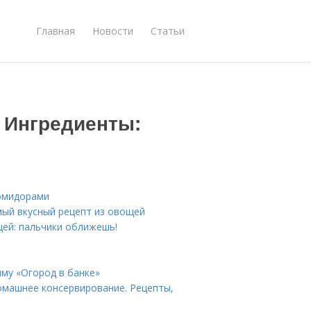
Главная
Новости
Статьи
. Ингредиенты:
помидорами
мый вкусный рецепт из овощей
щей: пальчики оближешь!
иму «Огород в банке»
омашнее консервирование. Рецепты,