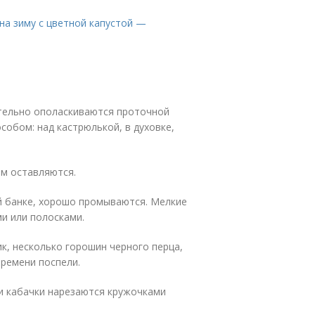
на зиму с цветной капустой —
тельно ополаскиваются проточной
обом: над кастрюлькой, в духовке,
ем оставляются.
й банке, хорошо промываются. Мелкие
и или полосками.
ик, несколько горошин черного перца,
времени поспели.
 и кабачки нарезаются кружочками