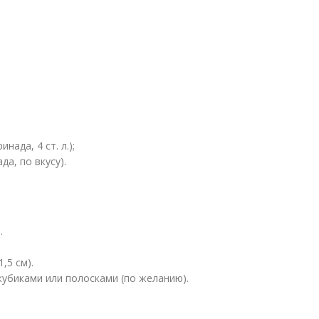
ада, 4 ст. л.);
а, по вкусу).
.
,5 см).
кубиками или полосками (по желанию).