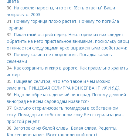
цвета
30.
На свекле наросты, что это. [Есть ответы] Ваши
вопросы о. 2003
31.
Почему горчица плохо растет. Почему то погибла
горчица
32.
Пикантный острый перец. Некоторым из них следует
обратить на него пристальное внимание, поскольку овощ
отличается следующими ярко выраженными свойствами:
33.
Почему калина не плодоносит. Посадка калины
семенами
34.
Как сохранить инжир в дороге. Как правильно хранить
инжир
35.
Пищевая селитра, что это такое и чем можно
заменить. ПИЩЕВАЯ СЕЛИТРА:КОНСЕРВАНТ ИЛИ ЯД?.
36.
Надо ли обрезать девичий виноград. Почему девичий
виноград не всем садоводам нравится?
37.
Сколько стерилизовать помидоры в собственном
соку. Помидоры в собственном соку без стерилизации –
простой рецепт
38.
Заготовки из белой сливы. Белая слива. Рецепты.
Консервирование. (Восстановленный пост).