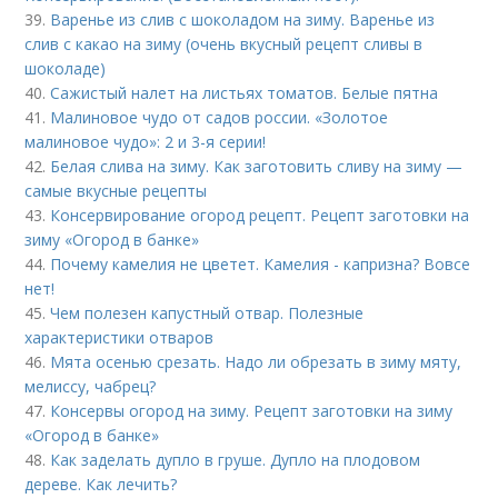
39.
Варенье из слив с шоколадом на зиму. Варенье из
слив с какао на зиму (очень вкусный рецепт сливы в
шоколаде)
40.
Сажистый налет на листьях томатов. Белые пятна
41.
Малиновое чудо от садов россии. «Золотое
малиновое чудо»: 2 и 3-я серии!
42.
Белая слива на зиму. Как заготовить сливу на зиму —
самые вкусные рецепты
43.
Консервирование огород рецепт. Рецепт заготовки на
зиму «Огород в банке»
44.
Почему камелия не цветет. Камелия - капризна? Вовсе
нет!
45.
Чем полезен капустный отвар. Полезные
характеристики отваров
46.
Мята осенью срезать. Надо ли обрезать в зиму мяту,
мелиссу, чабрец?
47.
Консервы огород на зиму. Рецепт заготовки на зиму
«Огород в банке»
48.
Как заделать дупло в груше. Дупло на плодовом
дереве. Как лечить?