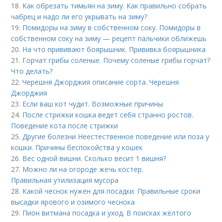
18.
Как обрезать тимьян на зиму. Как правильно собрать
чабрец и надо ли его укрывать на зиму?
19.
Помидоры на зиму в собственном соку. Помидоры в
собственном соку на зиму — рецепт пальчики оближешь
20.
На что прививают боярышник. Прививка боярышника
21.
Горчат грибы соленые. Почему соленые грибы горчат?
Что делать?
22.
Черешня Джорджия описание сорта. Черешня
Джорджия
23.
Если ваш кот чудит. Возможные причины
24.
После стрижки кошка ведет себя странно ростов.
Поведение кота после стрижки
25.
Другие болезни Неестественное поведение или поза у
кошки. Причины беспокойства у кошек
26.
Вес одной вишни. Сколько весит 1 вишня?
27.
Можно ли на огороде жечь костер.
Правильная утилизация мусора
28.
Какой чеснок нужен для посадки. Правильные сроки
высадки ярового и озимого чеснока
29.
Пион витмана посадка и уход. В поисках жёлтого