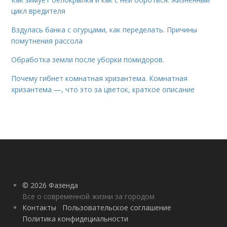
цикл вредителя
Вздулась банка с огурцами, как переделать. Причины
помутнения рассола
Обработка земли после уборки помидоров.
Почему гибнет комнатная хризантема. Комнатная
хризантема —, что это за цветок, краткое описание
© 2026 Фазенда
Все о современной жизни за городом
Контакты
Пользовательское соглашение
Политика конфидециальности