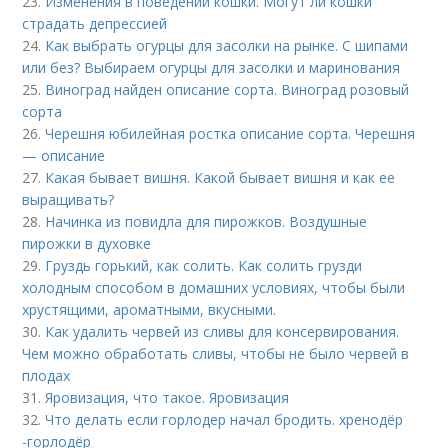
23.
Изменения в поведении кошки. Могут ли кошки
страдать депрессией
24.
Как выбрать огурцы для засолки на рынке. С шипами
или без? Выбираем огурцы для засолки и маринования
25.
Виноград найден описание сорта. Виноград розовый
сорта
26.
Черешня юбилейная ростка описание сорта. Черешня
— описание
27.
Какая бывает вишня. Какой бывает вишня и как ее
выращивать?
28.
Начинка из повидла для пирожков. Воздушные
пирожки в духовке
29.
Груздь горький, как солить. Как солить грузди
холодным способом в домашних условиях, чтобы были
хрустящими, ароматными, вкусными.
30.
Как удалить червей из сливы для консервирования.
Чем можно обработать сливы, чтобы не было червей в
плодах
31.
Яровизация, что такое. Яровизация
32.
Что делать если горлодер начал бродить. хренодёр
-горлодёр