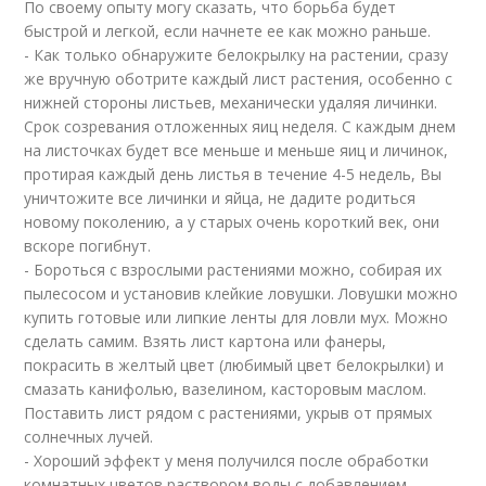
По своему опыту могу сказать, что борьба будет
быстрой и легкой, если начнете ее как можно раньше.
- Как только обнаружите белокрылку на растении, сразу
же вручную оботрите каждый лист растения, особенно с
нижней стороны листьев, механически удаляя личинки.
Срок созревания отложенных яиц неделя. С каждым днем
на листочках будет все меньше и меньше яиц и личинок,
протирая каждый день листья в течение 4-5 недель, Вы
уничтожите все личинки и яйца, не дадите родиться
новому поколению, а у старых очень короткий век, они
вскоре погибнут.
- Бороться с взрослыми растениями можно, собирая их
пылесосом и установив клейкие ловушки. Ловушки можно
купить готовые или липкие ленты для ловли мух. Можно
сделать самим. Взять лист картона или фанеры,
покрасить в желтый цвет (любимый цвет белокрылки) и
смазать канифолью, вазелином, касторовым маслом.
Поставить лист рядом с растениями, укрыв от прямых
солнечных лучей.
- Хороший эффект у меня получился после обработки
комнатных цветов раствором воды с добавлением