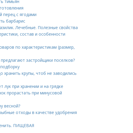
ть тимьян
иготовления
й перец с ягодами
ить барбарис
азилик. Лечебные. Полезные свойства
еристики, состав и особенности
товаров по характеристикам (размер,
о предлагают застройщики поселков?
 подборку
до хранить крупы, чтоб не заводились
ет лук при хранении и на грядке
нок прорастать при минусовой
ву весной?
рыбные отходы в качестве удобрения
менить. ПИЩЕВАЯ