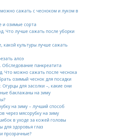
 можно сажать с чесноком и луком в
е и озимые сорта
д. Что лучше сажать после уборки
е, какой культуры лучше сажать
резать алоэ
. Обследование панкреатита
д. Что можно сажать после чеснока
брать озимый чеснок для посадки
. Огурцы для засолки –, какие они
еные баклажаны на зиму
ны?
убку на зиму – лучший способ
в через мясорубку на зиму
ошибок в уходе за кожей головы
ы для здоровья глаз
ки прозрачные?