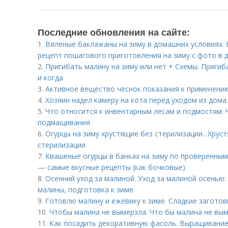
Последние обновления на сайте:
1.
Вяленые баклажаны на зиму в домашних условиях. 
рецепт пошагового приготовления на зиму с фото в 
2.
Пригибать малину на зиму или нет + Схемы. Пригиб
и когда
3.
Активное вещество чеснок показания к применению. 
4.
Хозяин надел камеру на кота перед уходом из дом
5.
Что относится к инвентарным лесам и подмостям. 
подмащивания
6.
Огурцы на зиму хрустящие без стерилизации.. Хру
стерилизации
7.
Квашеные огурцы в банках на зиму по проверенным
— самые вкусные рецепты (как бочковые)
8.
Осенний уход за малиной. Уход за малиной осенью:
малины, подготовка к зиме
9.
Готовлю малину и ежевику к зиме. Сладкие заготов
10.
Чтобы малина не вымерзла. Что бы малина не вы
11.
Как посадить декоративную фасоль. Выращивание