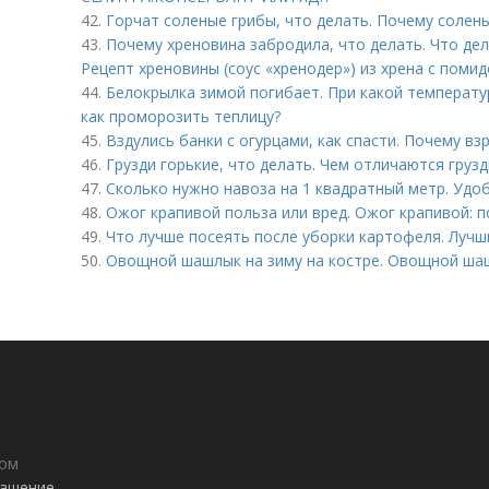
42.
Горчат соленые грибы, что делать. Почему солены
43.
Почему хреновина забродила, что делать. Что де
Рецепт хреновины (соус «хренодер») из хрена с поми
44.
Белокрылка зимой погибает. При какой температу
как проморозить теплицу?
45.
Вздулись банки с огурцами, как спасти. Почему в
46.
Грузди горькие, что делать. Чем отличаются груз
47.
Сколько нужно навоза на 1 квадратный метр. Удо
48.
Ожог крапивой польза или вред. Ожог крапивой: п
49.
Что лучше посеять после уборки картофеля. Лучш
50.
Овощной шашлык на зиму на костре. Овощной шаш
дом
лашение