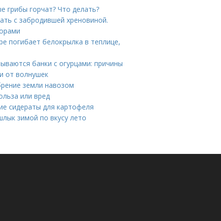
е грибы горчат? Что делать?
лать с забродившей хреновиной.
дорами
ре погибает белокрылка в теплице,
зрываются банки с огурцами: причины
ди от волнушек
брение земли навозом
ольза или вред
ие сидераты для картофеля
лык зимой по вкусу лето