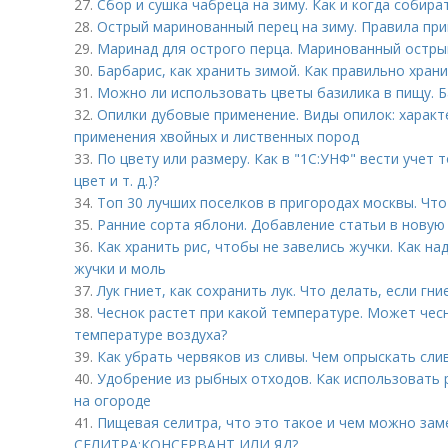
27.
Сбор и сушка чабреца на зиму. Как и когда собира
28.
Острый маринованный перец на зиму. Правила пр
29.
Маринад для острого перца. Маринованный остры
30.
Барбарис, как хранить зимой. Как правильно хран
31.
Можно ли использовать цветы базилика в пищу. Б
32.
Опилки дубовые применение. Виды опилок: характ
применения хвойных и лиственных пород
33.
По цвету или размеру. Как в "1С:УНФ" вести учет 
цвет и т. д.)?
34.
Топ 30 лучших поселков в пригородах москвы. Чт
35.
Ранние сорта яблони. Добавление статьи в новую
36.
Как хранить рис, чтобы не завелись жучки. Как на
жучки и моль
37.
Лук гниет, как сохранить лук. Что делать, если гни
38.
Чеснок растет при какой температуре. Может чес
температуре воздуха?
39.
Как убрать червяков из сливы. Чем опрыскать сли
40.
Удобрение из рыбных отходов. Как использовать 
на огороде
41.
Пищевая селитра, что это такое и чем можно за
СЕЛИТРА:КОНСЕРВАНТ ИЛИ ЯД?.