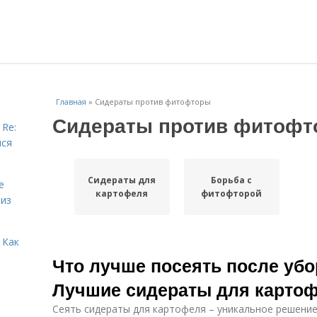
Главная
»
Сидераты против фитофторы
Сидераты против фитоф
 Re:
йся
Сидераты для
Борьба с
е
картофеля
фитофторой
 из
 Как
Что лучше посеять после убо
Лучшие сидераты для карто
Сеять сидераты для картофеля – уникальное решени