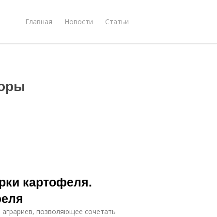
Главная
Новости
Статьи
торы
рки картофеля.
феля
е аграриев, позволяющее сочетать