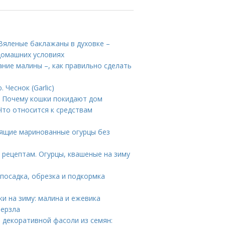
Вяленые баклажаны в духовке –
домашних условиях
ание малины –, как правильно сделать
Чеснок (Garlic)
а. Почему кошки покидают дом
Что относится к средствам
стящие маринованные огурцы без
 рецептам. Огурцы, квашеные на зиму
 посадка, обрезка и подкормка
ки на зиму: малина и ежевика
мерзла
 декоративной фасоли из семян: