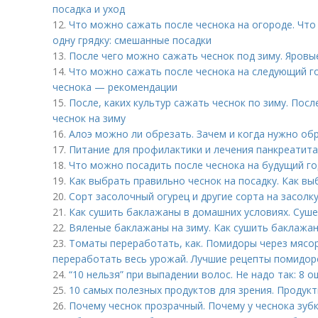
посадка и уход
12.
Что можно сажать после чеснока на огороде. Что
одну грядку: смешанные посадки
13.
После чего можно сажать чеснок под зиму. Яровы
14.
Что можно сажать после чеснока на следующий го
чеснока — рекомендации
15.
После, каких культур сажать чеснок по зиму. Посл
чеснок на зиму
16.
Алоэ можно ли обрезать. Зачем и когда нужно об
17.
Питание для профилактики и лечения панкреатита
18.
Что можно посадить после чеснока на будущий го
19.
Как выбрать правильно чеснок на посадку. Как вы
20.
Сорт засолочный огурец и другие сорта на засолку
21.
Как сушить баклажаны в домашних условиях. Суш
22.
Вяленые баклажаны на зиму. Как сушить баклажа
23.
Томаты переработать, как. Помидоры через мясор
переработать весь урожай. Лучшие рецепты помидоро
24.
“10 нельзя” при выпадении волос. Не надо так: 8 
25.
10 самых полезных продуктов для зрения. Продукт
26.
Почему чеснок прозрачный. Почему у чеснока зуб