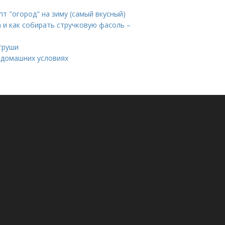
пт "огород" на зиму (самый вкусный)
а и как собирать стручковую фасоль –
 груши
в домашних условиях