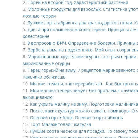
2.
Порей на второй год. Характеристики растения
3.
Молочные продукты для взрослых. Статистика упот
ложные теории
4.
Лучшие сорта абрикоса для краснодарского края. К
5.
Диета при повышенном холестерине. Принципы ле
холестерине
6.
8 вопросов о ВИЧ. Определение болезни. Причины
7.
Вербена дома на подоконнике. Мой опыт сохранени
8.
Маринованные хрустящие огурцы с острым перцем 
маринованные огурцы
9.
Перец горький на зиму. 7 рецептов маринованного 
пальчики оближешь
10.
Мягкие томаты, как переработать. Как быстро и 
11.
Моя малина теперь зимует без проблем. Голубика:
выращиванию
12.
Как укрыть малину на зиму. Подготовка малинника
13.
После, каких культур можно сажать помидоры. О 
14.
Осенний сорт яблок. Осенние сорта яблонь
15.
Торт Малахитовая шкатулка
16.
Лучшие сорта чеснока для посадки. По сезону пос
17.
Комнатное выращивание острого перца. Посев сем