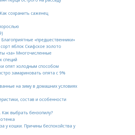
 Как сохранить саженец
 порослью
9)
. Благоприятные «предшественники»
 сорт яблок Скифское золото
нты «за» Многочисленные
х специй
ки опят холодным способом
ыстро замариновать опята с 9%
ванные на зиму в домашних условиях
еристики, состав и особенности
 Как выбрать бензопилу?
котенка
за у кошки. Причины беспокойства у