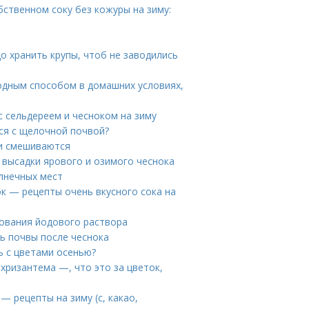
бственном соку без кожуры на зиму:
до хранить крупы, чтоб не заводились
олодным способом в домашних условиях,
с сельдереем и чесноком на зиму
ся с щелочной почвой?
ки смешиваются
 высадки ярового и озимого чеснока
лнечных мест
ок — рецепты очень вкусного сока на
ования йодового раствора
ь почвы после чеснока
ь с цветами осенью?
хризантема —, что это за цветок,
— рецепты на зиму (с, какао,