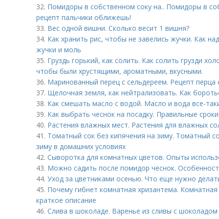
32.
Помидоры в собственном соку на.. Помидоры в со
рецепт пальчики оближешь!
33.
Вес одной вишни. Сколько весит 1 вишня?
34.
Как хранить рис, чтобы не завелись жучки. Как на
жучки и моль
35.
Груздь горький, как солить. Как солить грузди х
чтобы были хрустящими, ароматными, вкусными.
36.
Маринованный перец с сельдереем. Рецепт перца 
37.
Щелочная земля, как нейтрализовать. Как бороть
38.
Как смешать масло с водой. Масло и вода все-та
39.
Как выбрать чеснок на посадку. Правильные сроки
40.
Растения влажных мест. Растения для влажных со
41.
Томатный сок без кипячения на зиму. Томатный с
зиму в домашних условиях
42.
Сыворотка для комнатных цветов. Опыты использ
43.
Можно садить после помидор чеснок. Особенност
44.
Уход за цветниками осенью. Что еще нужно делат
45.
Почему гибнет комнатная хризантема. Комнатная 
краткое описание
46.
Слива в шоколаде. Варенье из сливы с шоколадом 