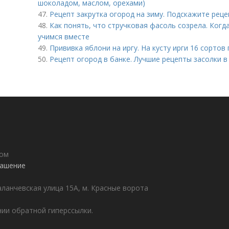
шоколадом, маслом, орехами)
47.
Рецепт закрутка огород на зиму. Подскажите реце
48.
Как понять, что стручковая фасоль созрела. Когд
учимся вместе
49.
Прививка яблони на иргу. На кусту ирги 16 сортов
50.
Рецепт огород в банке. Лучшие рецепты засолки 
дом
лашение
аланчевская улица 15А, м. Красные ворота
ии обратной гиперссылки.