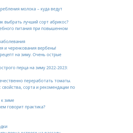
ребления молока – куда ведут
ак выбрать лучший сорт абрикос?
чебного питания при повышенном
 заболевания
я и черенкования вербены!
рецепт на зиму. Очень острые
острого перца на зиму 2022-2023:
качественно переработать томаты.
 свойства, сорта и рекомендации по
 к зиме
чем говорит практика?
адки
ян перца острого на рассаду