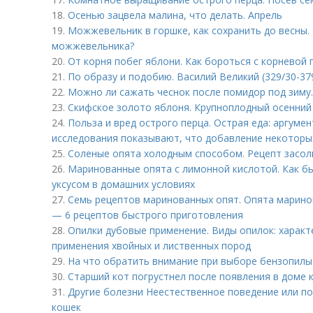
18.
Осенью зацвела малина, что делать. Апрель
19.
Можжевельник в горшке, как сохранить до весны.
можжевельника?
20.
От корня побег яблони. Как бороться с корневой
21.
По образу и подобию. Василий Великий (329/30-37
22.
Можно ли сажать чеснок после помидор под зиму
23.
Скифское золото яблоня. Крупноплодный осенний
24.
Польза и вред острого перца. Острая еда: аргуме
исследования показывают, что добавление некоторы
25.
Соленые опята холодным способом. Рецепт засол
26.
Маринованные опята с лимонной кислотой. Как б
уксусом в домашних условиях
27.
Семь рецептов маринованных опят. Опята марино
— 6 рецептов быстрого приготовления
28.
Опилки дубовые применение. Виды опилок: характ
применения хвойных и лиственных пород
29.
На что обратить внимание при выборе бензопилы.
30.
Старший кот погрустнел после появления в доме 
31.
Другие болезни Неестественное поведение или по
кошек