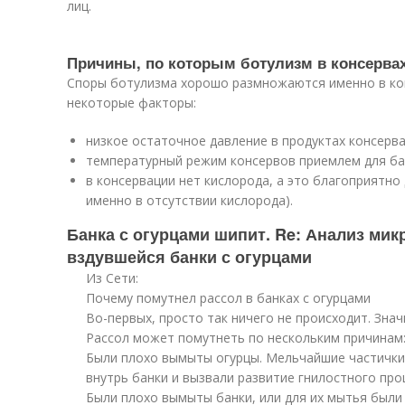
лиц.
Причины, по которым ботулизм в консерва
Споры ботулизма хорошо размножаются именно в ко
некоторые факторы:
низкое остаточное давление в продуктах консерва
температурный режим консервов приемлем для бак
в консервации нет кислорода, а это благоприятн
именно в отсутствии кислорода).
Банка с огурцами шипит. Re: Анализ ми
вздувшейся банки с огурцами
Из Сети:
Почему помутнел рассол в банках с огурцами
Во-первых, просто так ничего не происходит. Зна
Рассол может помутнеть по нескольким причинам
Были плохо вымыты огурцы. Мельчайшие частички
внутрь банки и вызвали развитие гнилостного про
Были плохо вымыты банки, или для их мытья были