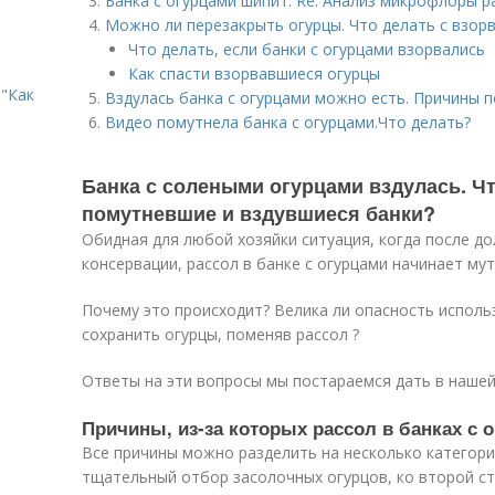
Банка с огурцами шипит. Re: Анализ микрофлоры р
Можно ли перезакрыть огурцы. Что делать с взор
Что делать, если банки с огурцами взорвались
Как спасти взорвавшиеся огурцы
"Как
Вздулась банка с огурцами можно есть. Причины 
Видео помутнела банка с огурцами.Что делать?
Банка с солеными огурцами вздулась. Чт
помутневшие и вздувшиеся банки?
Обидная для любой хозяйки ситуация, когда после до
консервации, рассол в банке с огурцами начинает мут
Почему это происходит? Велика ли опасность исполь
сохранить огурцы, поменяв рассол ?
Ответы на эти вопросы мы постараемся дать в нашей
Причины, из-за которых рассол в банках с
Все причины можно разделить на несколько категори
тщательный отбор засолочных огурцов, ко второй ст