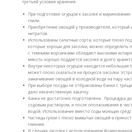
третьей условия хранения.
При подготовке огурцов к засолке и мариновани
гнили.
Приобретение овощей у производителя, который 
нитратов.
Использованы салатные сорта, которые плохо по
которые хороши для засолки, можно определить п
с темными ворсинками обладают высокими испар
мякоть хорошо поддается засолке и долго хранитс
Внутри некоторых огурцов находится небольшая п
может плохо сказаться на процессе засолки. Устр
замачивание овощей в холодной воде на пару часо
При выборе посуды не отбракованы банки с трещи
дало некачественную закатку.
Банка не достаточно подготовлена . Процедура д
содовым раствором, и после ополаскивания в чис
водой. Использование вместо соды моющих средст
Частицы грязи с плохо вымытых овощей и пряност
гниения.
В случаях засолки с использованием йодированно