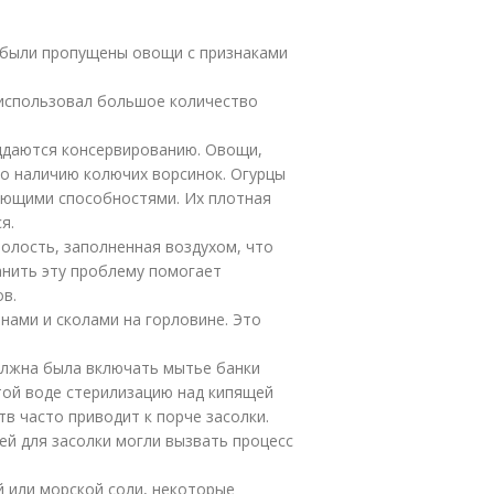
ю были пропущены овощи с признаками
использовал большое количество
ддаются консервированию. Овощи,
о наличию колючих ворсинок. Огурцы
яющими способностями. Их плотная
я.
олость, заполненная воздухом, что
анить эту проблему помогает
в.
нами и сколами на горловине. Это
олжна была включать мытье банки
той воде стерилизацию над кипящей
в часто приводит к порче засолки.
ей для засолки могли вызвать процесс
й или морской соли, некоторые