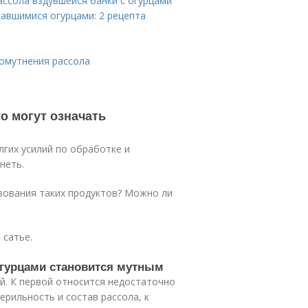
ассола вздувшейся банки с огурцами
вавшимися огурцами: 2 рецепта
помутнения рассола
о могут означать
лгих усилий по обработке и
неть.
зования таких продуктов? Можно ли
 сатье.
 огурцами становится мутным
й. К первой относится недостаточно
ерильность и состав рассола, к