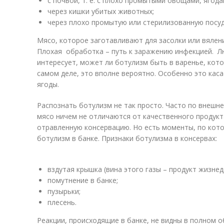
с почвой, т. е. с плохо промытыми овощами, ягода
через кишки убитых животных;
через плохо промытую или стерилизованную посуд
Мясо, которое заготавливают для засолки или вялен
Плохая обработка – путь к заражению инфекцией. Л
интересует, может ли ботулизм быть в варенье, кото
самом деле, это вполне вероятно. Особенно это кас
ягоды.
Распознать ботулизм не так просто. Часто по внешн
мясо ничем не отличаются от качественного продукта
отравленную консервацию. Но есть моменты, по кот
ботулизм в банке. Признаки ботулизма в консервах:
вздутая крышка (вина этого газы – продукт жизне
помутнение в банке;
пузырьки;
плесень.
Реакции, происходящие в банке, не видны в полном 