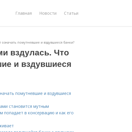
Главная
Новости
Статьи
т означать помутневшие и вздувшиеся банки?
ми вздулась. Что
шие и вздувшиеся
означать помутневшие и вздувшиеся
рцами становится мутным
м попадает в консервацию и как его
ыживает