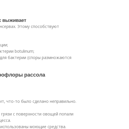
х выживает
нсервах. Этому способствуют
ции;
терии botulinum;
о для бактерии (споры размножаются
крофлоры рассола
чит, что-то было сделано неправильно.
:
 грязи с поверхности овощей попали
цесса.
 использованы моющие средства.