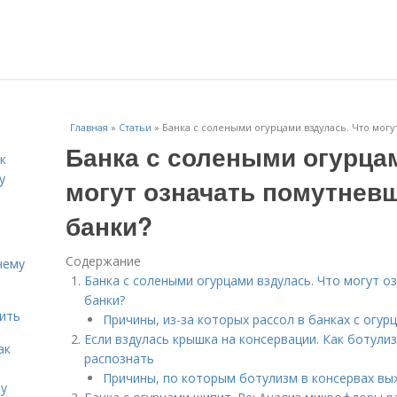
Главная
»
Статьи
»
Банка с солеными огурцами вздулась. Что могу
Банка с солеными огурца
к
у
могут означать помутнев
банки?
Содержание
чему
Банка с солеными огурцами вздулась. Что могут 
банки?
дить
Причины, из-за которых рассол в банках с огу
Если вздулась крышка на консервации. Как ботулиз
ак
распознать
Причины, по которым ботулизм в консервах в
ту