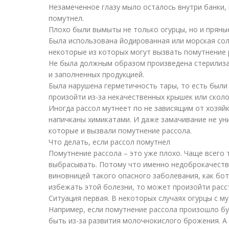
Незамеченное глазу мыло осталось внутри банки,
помутнел.
Плохо были вымыты не только огурцы, но и пряны
Была использована йодированная или морская сол
некоторые из которых могут вызвать помутнение 
Не была должным образом произведена стерилизац
и заполненных продукцией.
Была нарушена герметичность тары, то есть были
произойти из-за некачественных крышек или сколо
Иногда рассол мутнеет по не зависящим от хозяй
напичканы химикатами. И даже замачивание не ун
которые и вызвали помутнение рассола.
Что делать, если рассол помутнел
Помутнение рассола – это уже плохо. Чаще всего 
выбрасывать. Потому что именно недоброкачеств
виновницей такого опасного заболевания, как бот
избежать этой болезни, то может произойти расс
Ситуация первая. В некоторых случаях огурцы с м
Например, если помутнение рассола произошло бу
быть из-за развития молочнокислого брожения. А 