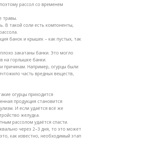
 поэтому рассол со временем
е травы.
ь. В такой соли есть компоненты,
рассола.
ия банок и крышек – как пустых, так
 плохо закатаны банки. Это могло
в на горлышке банки.
ки причинам. Например, огурцы были
ичтожило часть вредных веществ,
такие огурцы приходится
енная продукция становится
улизм. И если удаётся всё же
тройство желудка.
утным рассолом удаётся спасти.
квально через 2–3 дня, то это может
это, как известно, необходимый этап