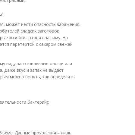
ми, грибами;
у.
ия, может нести опасность заражения.
юбителей сладких заготовок
рые хозяйки готовят на зиму. На
ается перетертой с сахаром свежей
ему виду заготовленные овощи или
. Даже вкус и запах не выдаст
орым можно понять, как определить
деятельности бактерий);
объеме. Данные проявления – лишь